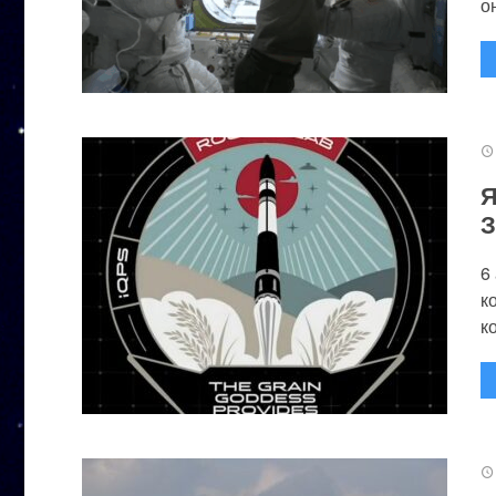
он
Я
З
6
к
к