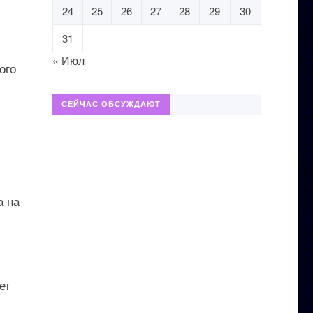
24
25
26
27
28
29
30
31
« Июл
ого
СЕЙЧАС ОБСУЖДАЮТ
а на
л
ет