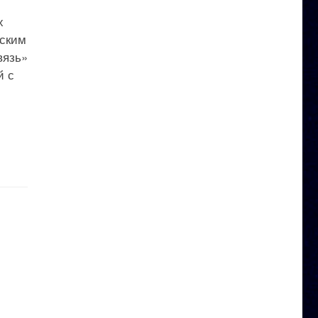
х
еским
вязь»
й с