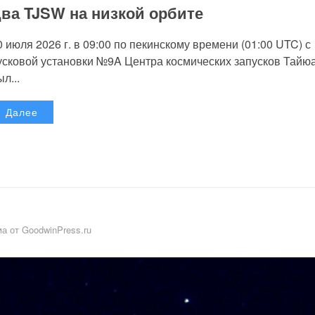
ва TJSW на низкой орбите
0 июля 2026 г. в 09:00 по пекинскому времени (01:00 UTC) с
усковой установки №9A Центра космических запусков Тайю
л...
Далее
а от GoodwinPress.ru