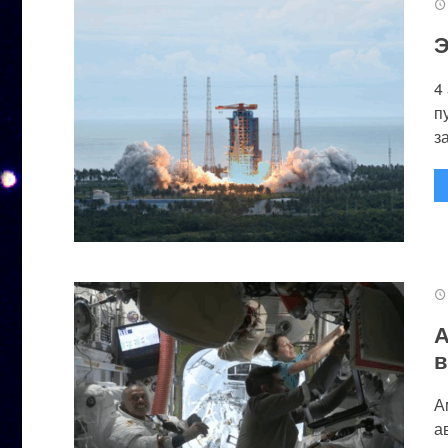
Э
4
п
за
А
в
А
а