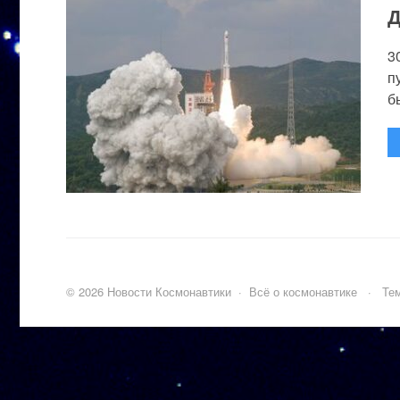
Д
3
п
бы
©
2026
Новости Космонавтики
·
Всё о космонавтике
·
Тем