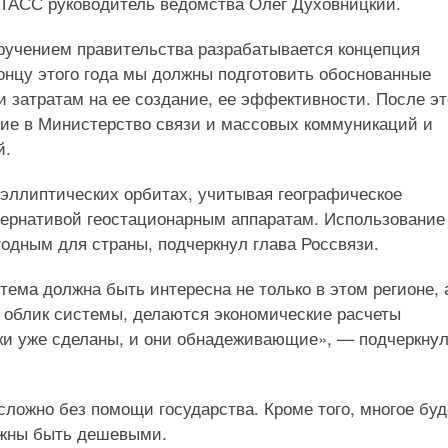
л ТАСС руководитель ведомства Олег Духовницкий.
оручением правительства разрабатывается концепция
онцу этого года мы должны подготовить обоснованные
и затратам на ее создание, ее эффективности. После эт
ие в Министерство связи и массовых коммуникаций и
й.
оэллиптических орбитах, учитывая географическое
тернативой геостационарным аппаратам. Использование
годным для страны, подчеркнул глава Россвязи.
тема должна быть интересна не только в этом регионе, 
 облик системы, делаются экономические расчеты
ки уже сделаны, и они обнадеживающие», — подчеркну
сложно без помощи государства. Кроме того, многое буд
олжны быть дешевыми.