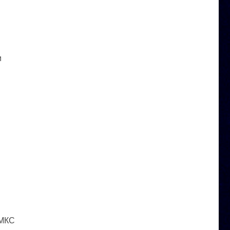
и
 МКС