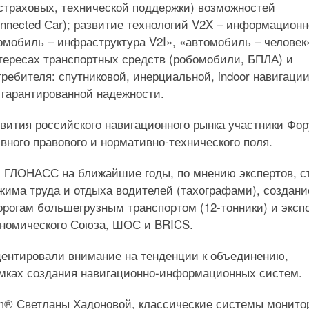
страховых, технической поддержки) возможностей
onnected Сar); развитие технологий V2X – информационн
омобиль – инфраструктура V2I», «автомобиль – человек
тересах транспортных средств (робомобили, БПЛА) и
ребителя: спутниковой, инерциальной, indoor навигации
 гарантированной надежности.
вития российского навигационного рынка участники Фор
вного правового и нормативно-технического поля.
 ГЛОНАСС на ближайшие годы, по мнению экспертов, с
жима труда и отдыха водителей (тахографами), создани
огам большегрузным транспортом (12-тонники) и эксп
номического Союза, ШОС и BRICS.
центировали внимание на тенденции к объединению,
амках создания навигационно-информационных систем.
m® Светланы Хадоновой, классические системы монито