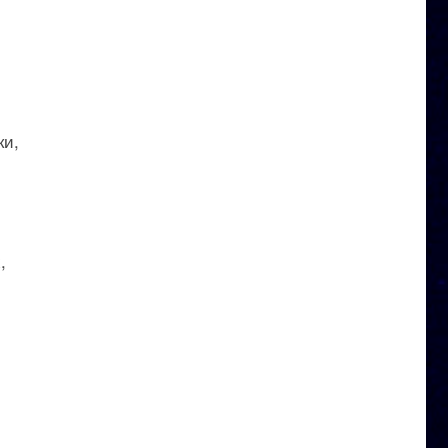
ки,
,