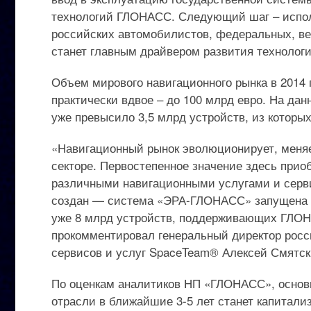
технологий ГЛОНАСС. Следующий шаг – испо
российских автомобилистов, федеральных, ве
станет главным драйвером развития технолог
Объем мирового навигационного рынка в 2014 г
практически вдвое – до 100 млрд евро. На да
уже превысило 3,5 млрд устройств, из которы
«Навигационный рынок эволюционирует, меняе
секторе. Первостепенное значение здесь прио
различными навигационными услугами и серв
создан — система «ЭРА-ГЛОНАСС» запущена в
уже 8 млрд устройств, поддерживающих ГЛОН
прокомментировал генеральный директор росси
сервисов и услуг SpaceTeam® Алексей Смятск
По оценкам аналитиков НП «ГЛОНАСС», основ
отрасли в ближайшие 3-5 лет станет капитал