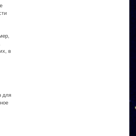
е
сти
мер,
,
их, в
р для
нное