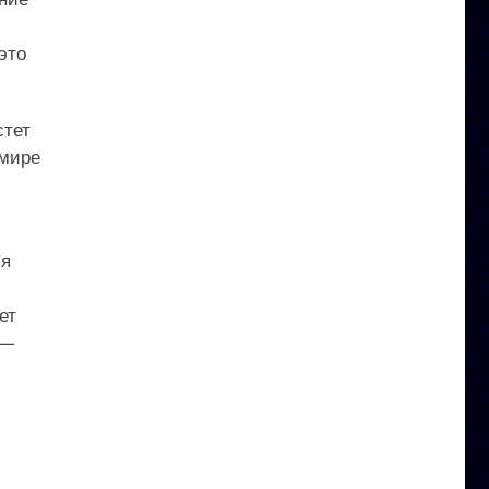
это
стет
 мире
ия
ет
 —