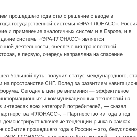
ем прошедшего года стало решение о вводе в
 года государственной системы «ЭРА-ГЛОНАСС». Росси
ние и применение аналогичных систем и в Европе, и в
Создание системы «ЭРА-ГЛОНАСС» является
нной деятельности, обеспечения транспортной
оторая, в первую, очередь направлена на спасение
шел большой путь: получил статус международного, ст
 на пространстве СНГ. Вслед за развитием навигацио
форума. Сегодня в центре внимания — эффективное
 информационных и коммуникационных технологий на
в интересах всех категорий потребителей, — сказал
партнерства «ГЛОНАСС». – Партнерство из года в год
и демонстрирует ключевые тенденции рынка в рамках
 событие прошедшего года в России – это, безусловно
мы «ЭРА-ГЛОНАСС», в основе работы которой — примене