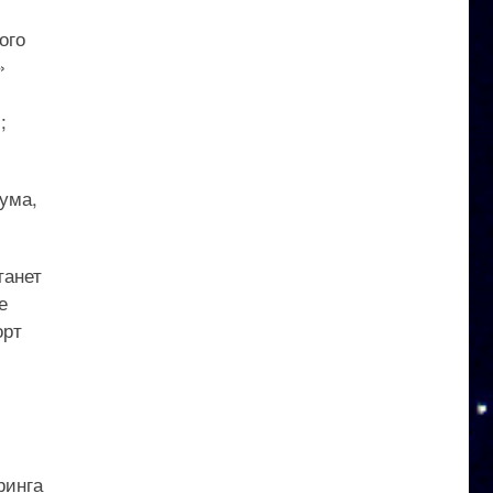
ого
»
;
ума,
танет
е
орт
ринга