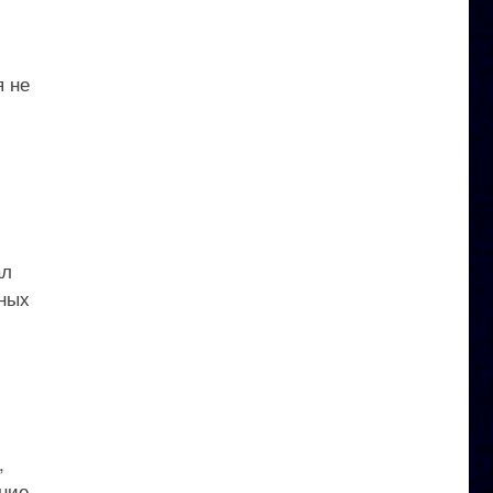
я не
ал
нных
,
ние