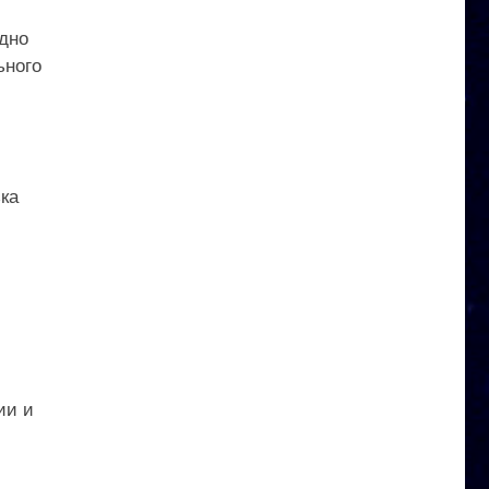
дно
ьного
ка
ии и