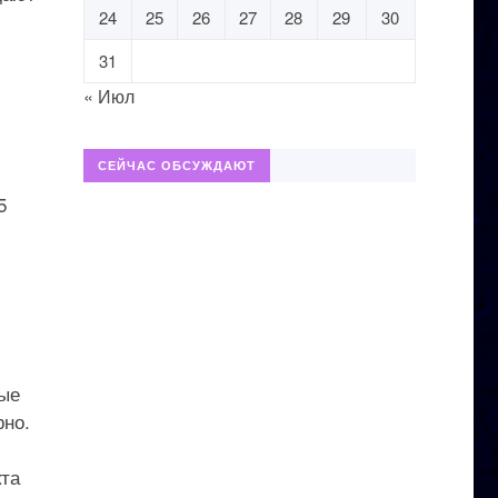
24
25
26
27
28
29
30
31
« Июл
СЕЙЧАС ОБСУЖДАЮТ
5
ные
рно.
кта