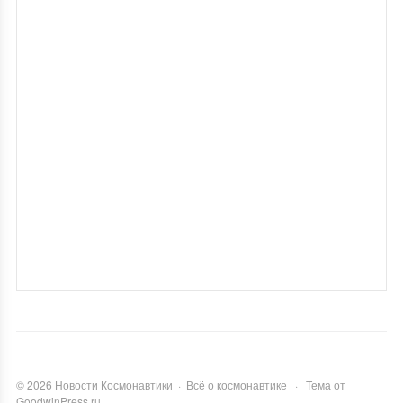
©
2026
Новости Космонавтики
·
Всё о космонавтике
·
Тема от
GoodwinPress.ru