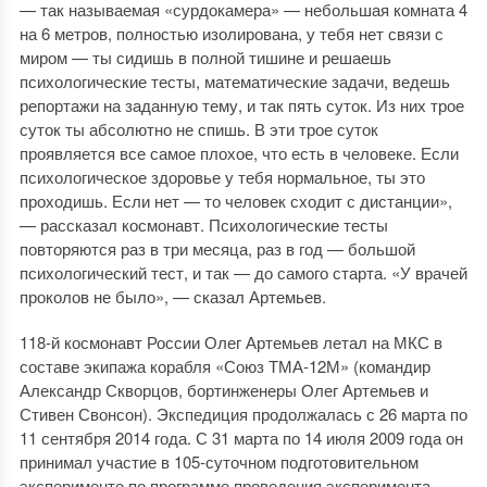
— так называемая «сурдокамера» — небольшая комната 4
на 6 метров, полностью изолирована, у тебя нет связи с
миром — ты сидишь в полной тишине и решаешь
психологические тесты, математические задачи, ведешь
репортажи на заданную тему, и так пять суток. Из них трое
суток ты абсолютно не спишь. В эти трое суток
проявляется все самое плохое, что есть в человеке. Если
психологическое здоровье у тебя нормальное, ты это
проходишь. Если нет — то человек сходит с дистанции»,
— рассказал космонавт. Психологические тесты
повторяются раз в три месяца, раз в год — большой
психологический тест, и так — до самого старта. «У врачей
проколов не было», — сказал Артемьев.
118-й космонавт России Олег Артемьев летал на МКС в
составе экипажа корабля «Союз ТМА-12М» (командир
Александр Скворцов, бортинженеры Олег Артемьев и
Стивен Свонсон). Экспедиция продолжалась с 26 марта по
11 сентября 2014 года. С 31 марта по 14 июля 2009 года он
принимал участие в 105-суточном подготовительном
эксперименте по программе проведения эксперимента