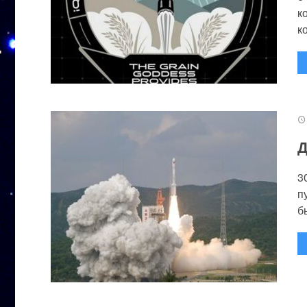
к
к
Д
3
п
бы