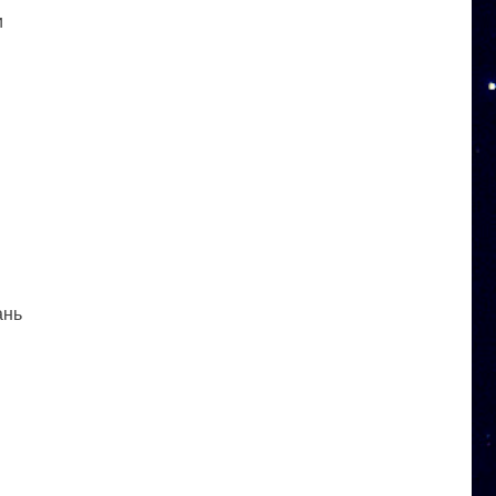
и
ань