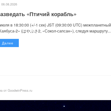
06.08.2026
азведать «Птичий корабль»
 июля в 18:30:00 (+/-1 сек) JST (09:30:00 UTC) межпланетный
Хаябуса-2» (はやぶさ2, «Сокол-сапсан»), следуя маршруту...
Далее
а от GoodwinPress.ru