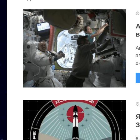
А
в
А
а
он
Я
З
6