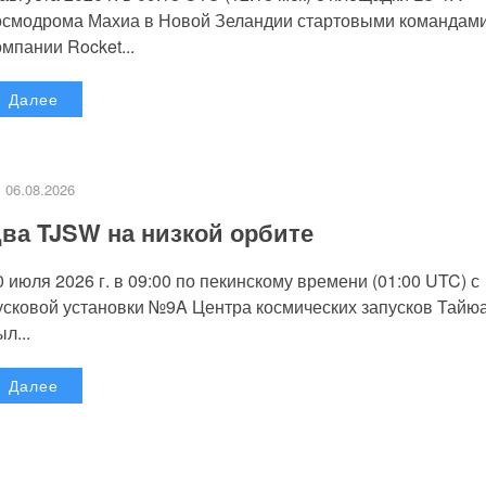
осмодрома Махиа в Новой Зеландии стартовыми командам
омпании Rocket...
Далее
06.08.2026
ва TJSW на низкой орбите
0 июля 2026 г. в 09:00 по пекинскому времени (01:00 UTC) с
усковой установки №9A Центра космических запусков Тайю
л...
Далее