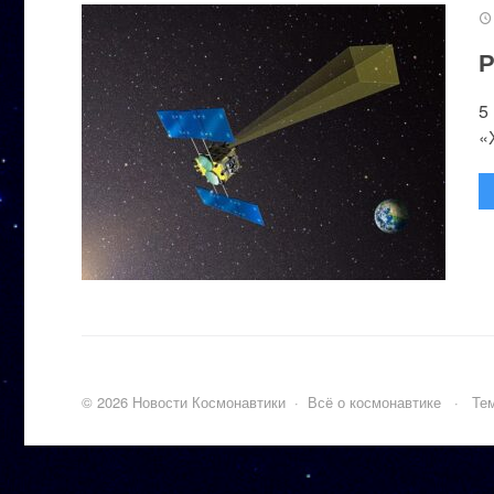
Р
5
«
©
2026
Новости Космонавтики
·
Всё о космонавтике
·
Тем