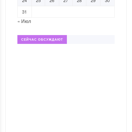
24
25
26
27
28
29
30
31
« Июл
СЕЙЧАС ОБСУЖДАЮТ