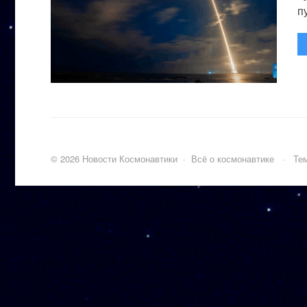
п
©
2026
Новости Космонавтики
·
Всё о космонавтике
·
Тем