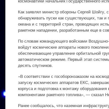
космонавтики начальник Государственного исп
Как заявлял министр обороны Сергей Шойгу, 
обнаруживать пуски как существующих, так и 
океана и с территорий стран, проводящих исп
ракетном нападении, разработанным еще в сов
По словам командующего войсками Воздушно-к
войдут космические аппараты нового поколени
обеспечивающие управление орбитальной гру
автоматическом режиме. Первый этап системы б
десять спутников.
«В соответствии с гособоронзаказом на космо
запуску космических аппаратов ЕКС, заверша
корпуса и подготовка к монтажу оборудования 
компонентами ракетного топлива», — сказал Н
Ранее сообщалось, что наземная инфраструкту