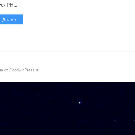
уск РН...
Далее
а от GoodwinPress.ru