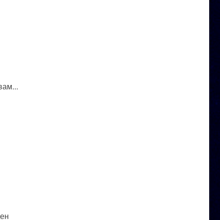
ам...
ден