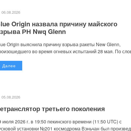
06.08.2026
lue Origin назвала причину майского
зрыва РН Nwq Glenn
lue Origin выяснила причину взрыва ракеты New Glenn,
роизошедшего во время огневых испытаний 28 мая. По слов
Далее
05.08.2026
етранслятор третьего поколения
9 июля 2026 г. в 19:50 пекинского времени (11:50 UTC) с
усковой установки №201 космодрома Вэньчан был произве