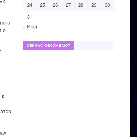
ук.
24
25
26
27
28
29
30
31
вого
« Июл
я о
СЕЙЧАС ОБСУЖДАЮТ
С
т
 к
ратов
ках