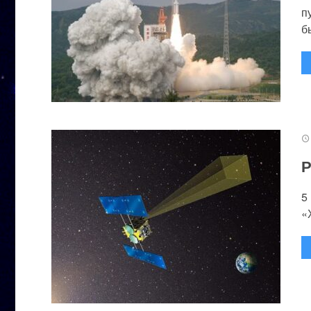
п
бы
Р
5
«