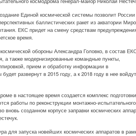
ытательного космодрома генерал-майор Николай Нестеч
создание Единой космической системы позволит России
перспективных баллистических ракет из акватории Миро
ытания. ЕКС придет на смену средствам предупреждени
етское время.
осмической обороны Александра Головко, в состав ЕК
я, а также модернизированные командные пункты,
ппировкой, прием и обработку информации в
удет развернут в 2015 году, а к 2018 году в нее войду
дроме в настоящее время создается комплекс подготовки
ются работы по реконструкции монтажно-испытательного
во вновь созданном корпусе заправки космических аппа
естечук.
ра для запуска новейших космических аппаратов в рам