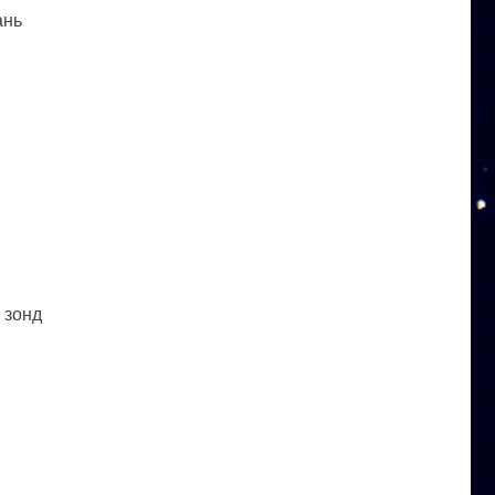
ань
 зонд