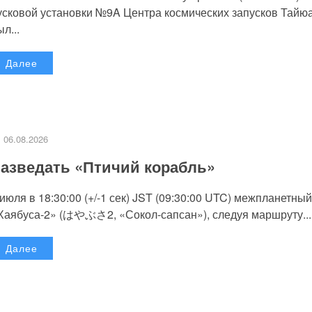
усковой установки №9A Центра космических запусков Тайю
л...
Далее
06.08.2026
азведать «Птичий корабль»
 июля в 18:30:00 (+/-1 сек) JST (09:30:00 UTC) межпланетный
Хаябуса-2» (はやぶさ2, «Сокол-сапсан»), следуя маршруту...
Далее