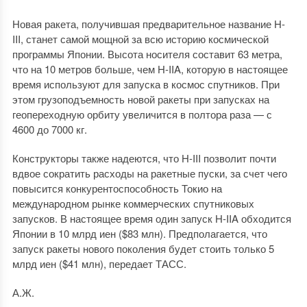
Новая ракета, получившая предварительное название H-
III, станет самой мощной за всю историю космической
программы Японии. Высота носителя составит 63 метра,
что на 10 метров больше, чем H-IIA, которую в настоящее
время используют для запуска в космос спутников. При
этом грузоподъемность новой ракеты при запусках на
геопереходную орбиту увеличится в полтора раза — с
4600 до 7000 кг.
Конструкторы также надеются, что H-III позволит почти
вдвое сократить расходы на ракетные пуски, за счет чего
повысится конкурентоспособность Токио на
международном рынке коммерческих спутниковых
запусков. В настоящее время один запуск H-IIA обходится
Японии в 10 млрд иен ($83 млн). Предполагается, что
запуск ракеты нового поколения будет стоить только 5
млрд иен ($41 млн), передает ТАСС.
А.Ж.