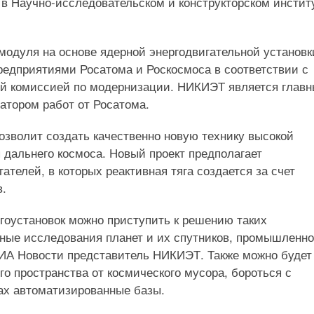
в Научно-исследовательском и конструкторском инстит
 модуля на основе ядерной энергодвигательной установк
редприятиями Росатома и Роскосмоса в соответствии с
ой комиссией по модернизации. НИКИЭТ является глав
натором работ от Росатома.
зволит создать качественно новую технику высокой
 дальнего космоса. Новый проект предполагает
телей, в которых реактивная тяга создается за счет
в.
гоустановок можно приступить к решению таких
ьные исследования планет и их спутников, промышленн
 РИА Новости представитель НИКИЭТ. Также можно будет
о пространства от космического мусора, бороться с
тах автоматизированные базы.