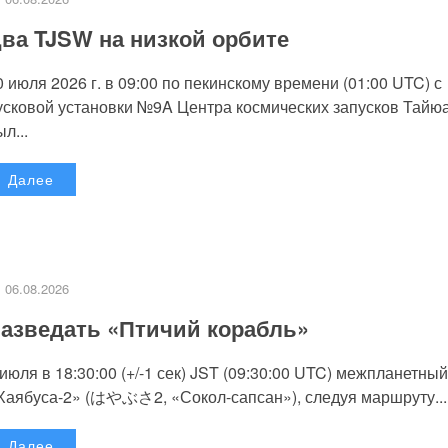
ва TJSW на низкой орбите
0 июля 2026 г. в 09:00 по пекинскому времени (01:00 UTC) с
усковой установки №9A Центра космических запусков Тайю
л...
Далее
06.08.2026
азведать «Птичий корабль»
 июля в 18:30:00 (+/-1 сек) JST (09:30:00 UTC) межпланетный
Хаябуса-2» (はやぶさ2, «Сокол-сапсан»), следуя маршруту...
Далее