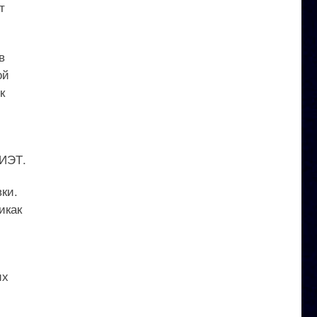
т
в
ой
к
КИЭТ.
ки.
икак
их