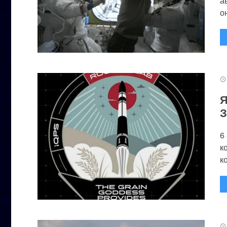
а
он
Я
З
6
к
к