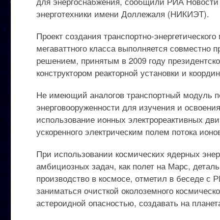
для энергоснабжения, сообщили РИА Новости 
энерготехники имени Доллежаля (НИКИЭТ).
Проект создания транспортно-энергетического
мегаваттного класса выполняется совместно п
решением, принятым в 2009 году президентск
конструктором реакторной установки и коорди
Не имеющий аналогов транспортный модуль по
энерговооруженности для изучения и освоения
использование ионных электрореактивных двига
ускоренного электрическим полем потока ионо
При использовании космических ядерных энер
амбициозных задач, как полет на Марс, детал
производство в космосе, отметил в беседе с
заниматься очисткой околоземного космическог
астероидной опасностью, создавать на плане