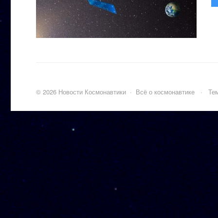
©
2026
Новости Космонавтики
·
Всё о космонавтике
·
Тем