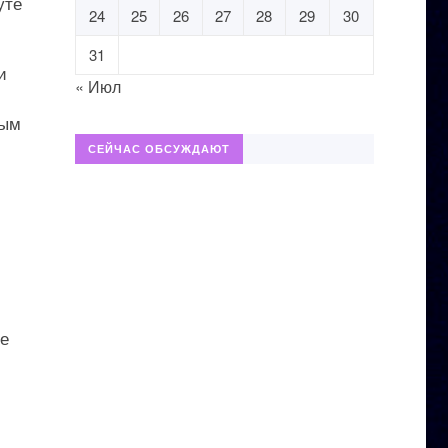
уте
24
25
26
27
28
29
30
31
и
« Июл
ным
СЕЙЧАС ОБСУЖДАЮТ
ое