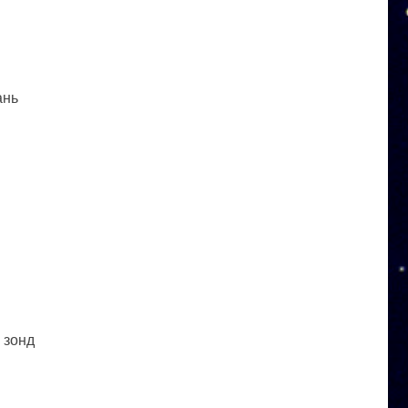
ань
 зонд