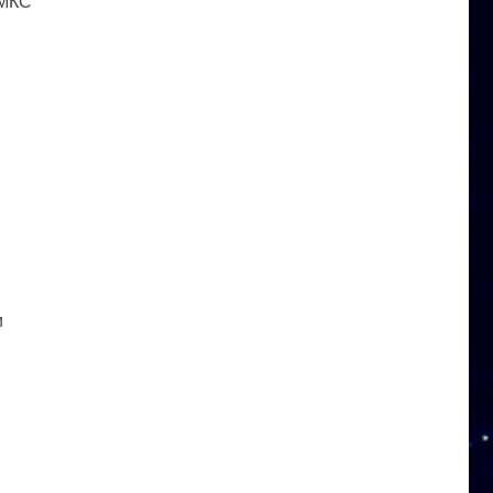
 МКС
и