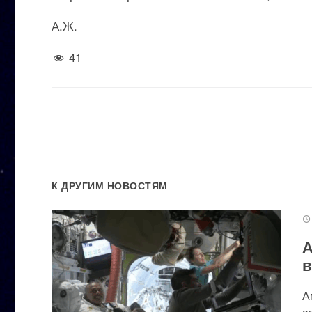
А.Ж.
41
К ДРУГИМ НОВОСТЯМ
А
в
А