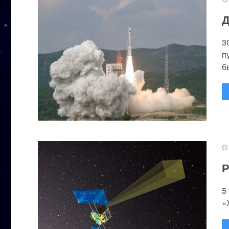
Д
3
п
бы
Р
5
«