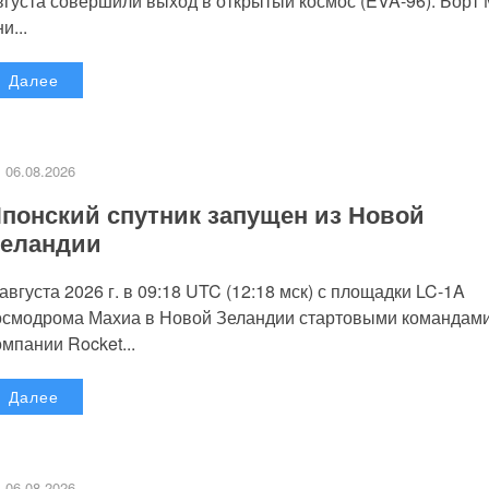
вгуста совершили выход в открытый космос (EVA-96). Борт
и...
Далее
06.08.2026
понский спутник запущен из Новой
еландии
 августа 2026 г. в 09:18 UTC (12:18 мск) с площадки LC-1A
осмодрома Махиа в Новой Зеландии стартовыми командам
омпании Rocket...
Далее
06.08.2026