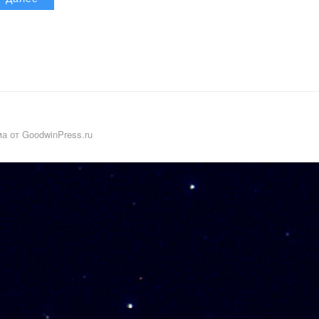
а от GoodwinPress.ru