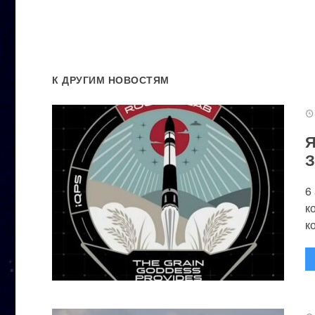
К ДРУГИМ НОВОСТЯМ
Я
З
6
к
к