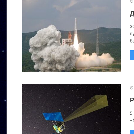
Д
3
п
бы
Р
5
«