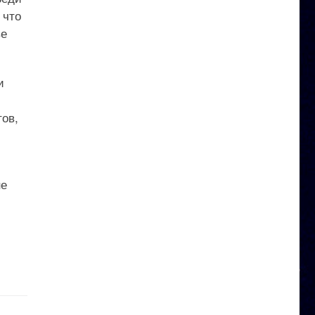
 что
ве
и
ов,
не