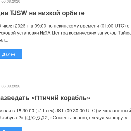
06.08.2026
ва TJSW на низкой орбите
0 июля 2026 г. в 09:00 по пекинскому времени (01:00 UTC) с
усковой установки №9A Центра космических запусков Тайю
л...
Далее
06.08.2026
азведать «Птичий корабль»
 июля в 18:30:00 (+/-1 сек) JST (09:30:00 UTC) межпланетный
Хаябуса-2» (はやぶさ2, «Сокол-сапсан»), следуя маршруту...