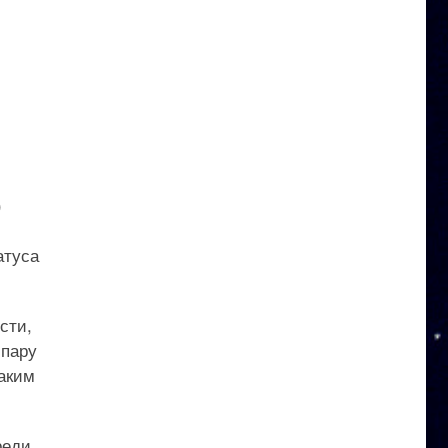
)
атуса
сти,
 пару
таким
реди