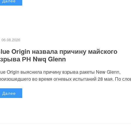
Далее
06.08.2026
lue Origin назвала причину майского
зрыва РН Nwq Glenn
lue Origin выяснила причину взрыва ракеты New Glenn,
роизошедшего во время огневых испытаний 28 мая. По слов
Далее