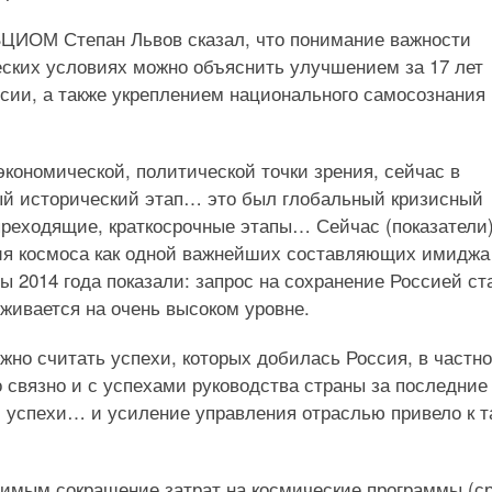
ВЦИОМ Степан Львов сказал, что понимание важности
еских условиях можно объяснить улучшением за 17 лет
сии, а также укреплением национального самосознания
экономической, политической точки зрения, сейчас в
й исторический этап… это был глобальный кризисный
преходящие, краткосрочные этапы… Сейчас (показатели
ния космоса как одной важнейших составляющих имиджа
ы 2014 года показали: запрос на сохранение Россией ст
живается на очень высоком уровне.
жно считать успехи, которых добилась Россия, в частно
о связно и с успехами руководства страны за последние
и успехи… и усиление управления отраслью привело к 
имым сокращение затрат на космические программы (с