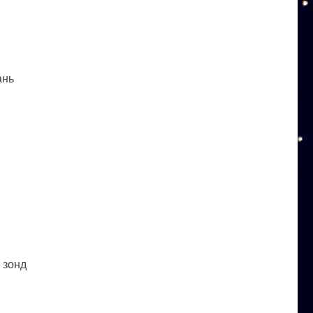
ань
 зонд