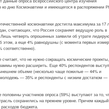
т данные опроса Всероссийского центра изучения
о ко дню Космонавтики и имеющегося в распоряжении 
течественной космонавтики достигла максимума за 17 
ждан, считающих, что Россия сохраняет ведущую роль в
). Лишь четверть опрошенных заявили об утрате лидир
б этом, а еще 4% равнодушны (с момента первых изме
 соответственно).
читает, что не нужно сокращать космические проекты,
ограммы нужно расширить. Еще 40% респондентов высту
нынешнем объеме (несколько чаще пожилые — 44% и
молодежь — 35% и респонденты с низким достатком —
 половины участников опроса (59%) выступают за то, ч
трасль сохранились на прежнем уровне. Причем каждый
ю расходов бюджета.