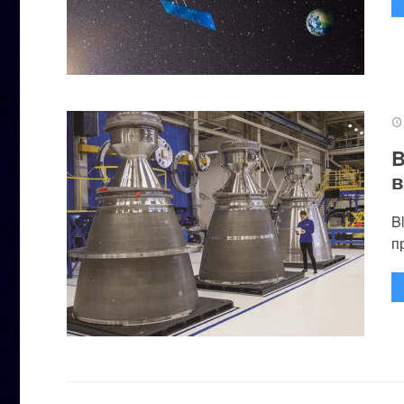
B
в
B
п