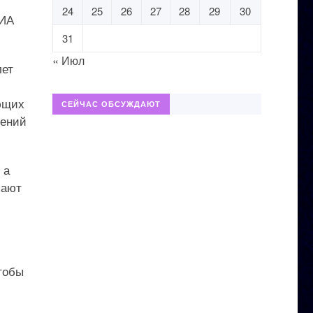
24
25
26
27
28
29
30
РИА
31
« Июл
лет
ующих
СЕЙЧАС ОБСУЖДАЮТ
рений
 а
пают
тобы