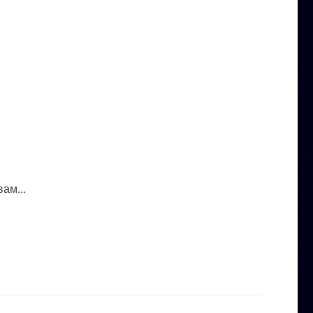
ам...