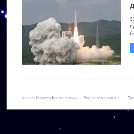
Д
3
п
бы
©
2026
Новости Космонавтики
·
Всё о космонавтике
·
Тем