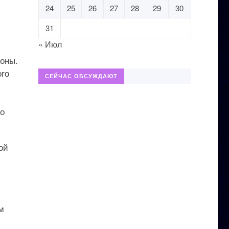
24
25
26
27
28
29
30
31
« Июл
роны.
ого
СЕЙЧАС ОБСУЖДАЮТ
го
ой
м