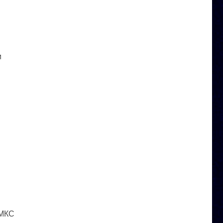
и
 МКС