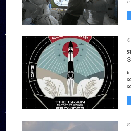
он
Я
З
6
к
к