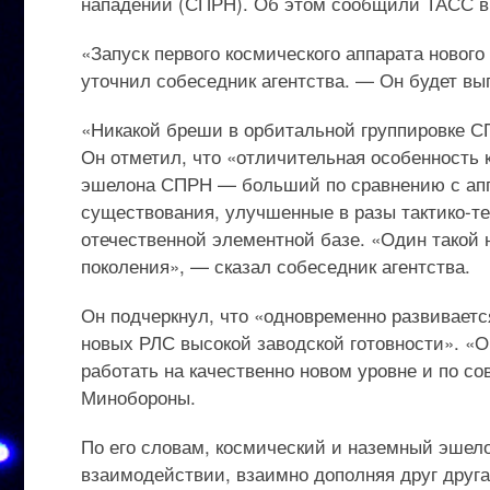
нападении (СПРН). Об этом сообщили ТАСС 
«Запуск первого космического аппарата нового
уточнил собеседник агентства. — Он будет в
«Никакой бреши в орбитальной группировке С
Он отметил, что «отличительная особенность 
эшелона СПРН — больший по сравнению с апп
существования, улучшенные в разы тактико-те
отечественной элементной базе. «Один такой 
поколения», — сказал собеседник агентства.
Он подчеркнул, что «одновременно развивает
новых РЛС высокой заводской готовности». «
работать на качественно новом уровне и по с
Минобороны.
По его словам, космический и наземный эше
взаимодействии, взаимно дополняя друг друг