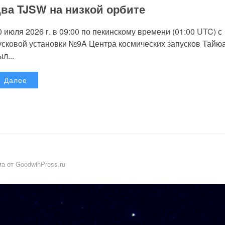
ва TJSW на низкой орбите
0 июля 2026 г. в 09:00 по пекинскому времени (01:00 UTC) с
усковой установки №9A Центра космических запусков Тайю
л...
Далее
а от GoodwinPress.ru