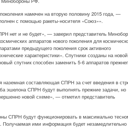
в Минобороны РФ.
 поколения намечен на вторую половину 2015 года, —
ыполнен с помощью ракеты-носителя «Союз»».
ПРН нет и не будет», — заверил представитель Минобо
космических аппаратов нового поколения для космическ
аратами предыдущего поколения срок активного
хнические характеристики». Спутники созданы на новой
новый спутник способен заменить 5-6 аппаратов прежне
ся наземная составляющая СПРН за счет введения в стр
Оба эшелона СПРН будут выполнять прежние задачи, но
овершенно новой схеме», — отметил представитель
лоны СПРН будут функционировать в максимально тесно
а. Получаемая ими информация будет незамедлительно