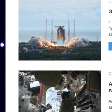
Э
4
п
за
А
в
А
а