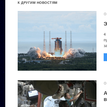
К ДРУГИМ НОВОСТЯМ
Э
4
п
за
А
в