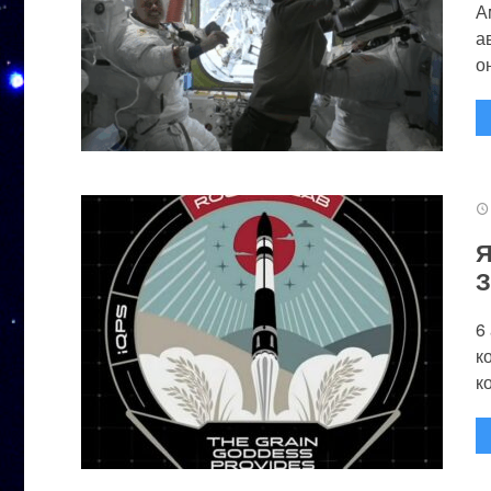
А
а
он
Я
З
6
к
к