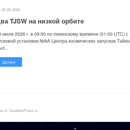
06.08.2026
ва TJSW на низкой орбите
0 июля 2026 г. в 09:00 по пекинскому времени (01:00 UTC) с
усковой установки №9A Центра космических запусков Тайю
л...
Далее
а от GoodwinPress.ru