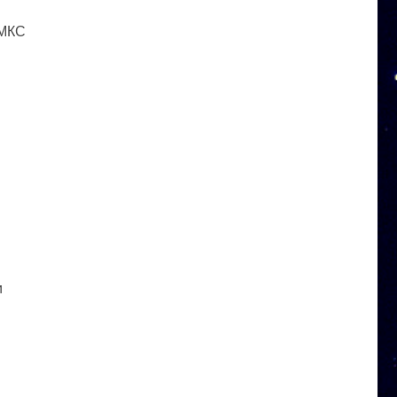
 МКС
и