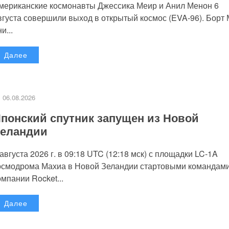
мериканские космонавты Джессика Меир и Анил Менон 6
вгуста совершили выход в открытый космос (EVA-96). Борт
и...
Далее
06.08.2026
понский спутник запущен из Новой
еландии
 августа 2026 г. в 09:18 UTC (12:18 мск) с площадки LC-1A
осмодрома Махиа в Новой Зеландии стартовыми командам
омпании Rocket...
Далее