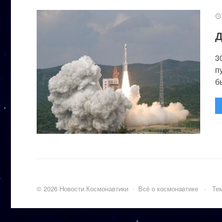
Д
3
п
бы
©
2026
Новости Космонавтики
·
Всё о космонавтике
·
Тем