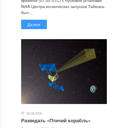
времени (01:00 UTC) с пусковой установки
№9A Центра космических запусков Тайюань
был...
Далее
06.08.2026
Разведать «Птичий корабль»