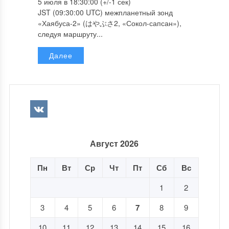
5 июля в 18:30:00 (+/-1 сек)
JST (09:30:00 UTC) межпланетный зонд
«Хаябуса-2» (はやぶさ2, «Сокол-сапсан»),
следуя маршруту...
Далее
Август 2026
Пн
Вт
Ср
Чт
Пт
Сб
Вс
1
2
3
4
5
6
7
8
9
10
11
12
13
14
15
16