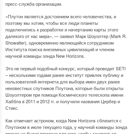
пресс-служба организации.
«Плутон является достоянием всего человечества, и
поэтому мы хотим, чтобы все люди планеты
подключились к разработке и начертанию карты этого
далекого от нас мира», — заявил Марк Шоуолтер (Mark R.
Showalter), одновременно являющийся сотрудником
Института поиска внеземных цивилизаций и членом
научной команды зонда New Horizons.
Это не первый подобный конкурс, который проводит SETI
– несколькими годами ранее институт привлек публику и
пользователей интернета для выбора имен двух ранее
неизвестных спутников Плутона, которые были открыты
Шоуолтером при помощи Космического телескопа имени
Хаббла в 2011 и 2012 гг. и получили названия Цербер и
Стикс.
Как отмечает астроном, когда New Horizons сблизится с
Плутоном в июле текущего года, у научной команды зонда
просто не будет времени для того, чтобы заниматься