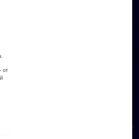
я.
» от
ий