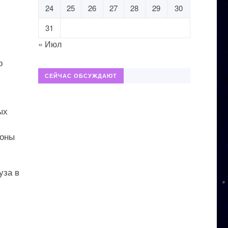
24
25
26
27
28
29
30
й
31
« Июл
о
СЕЙЧАС ОБСУЖДАЮТ
ых
роны
уза в