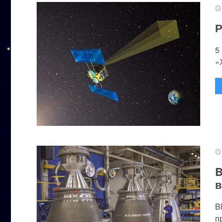
Р
5
«
B
в
B
п