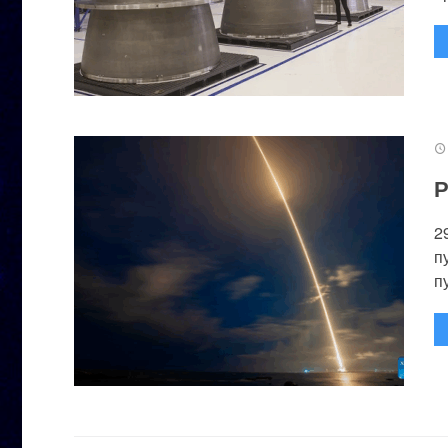
Р
2
п
п