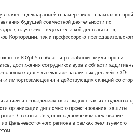
у является декларацией о намерениях, в рамках которо
равления будущей совместной деятельности по
адров, научно-исследовательской деятельности,
ков Корпорации, так и профессорско-преподавательског
ожности ЮУрГУ в области разработки эмуляторов и
втов, достижения сотрудников вуза в области аддитивн
о-порошков для «выпекания» различных деталей в 3D-
итики импортозамещения и действующих санкций со сто
изацией и проведением всех видов практик студентов в
ости организации дипломного проектирования, защиты
ергия». Стороны обсудили кадровое комплектование
 из Дальневосточного региона в рамках реализуемого
етом.