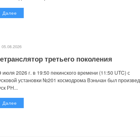
Далее
05.08.2026
етранслятор третьего поколения
9 июля 2026 г. в 19:50 пекинского времени (11:50 UTC) с
усковой установки №201 космодрома Вэньчан был произве
уск РН...
Далее