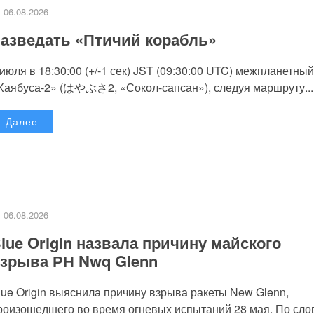
06.08.2026
азведать «Птичий корабль»
 июля в 18:30:00 (+/-1 сек) JST (09:30:00 UTC) межпланетный
Хаябуса-2» (はやぶさ2, «Сокол-сапсан»), следуя маршруту...
Далее
06.08.2026
lue Origin назвала причину майского
зрыва РН Nwq Glenn
lue Origin выяснила причину взрыва ракеты New Glenn,
роизошедшего во время огневых испытаний 28 мая. По слов