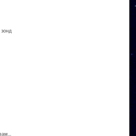
 зонд
ам...