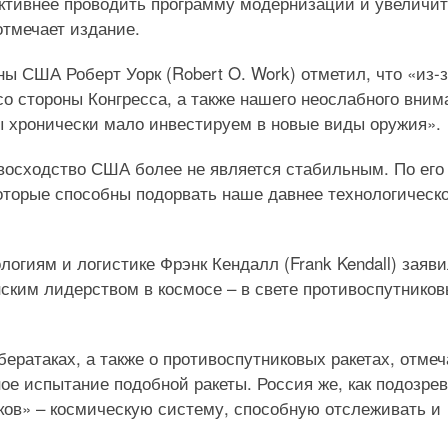
активнее проводить программу модернизации и увеличи
отмечает издание.
ы США Роберт Уорк (Robert O. Work) отметил, что «из-
о стороны Конгресса, а также нашего неослабного вним
ы хронически мало инвестируем в новые виды оружия».
евосходство США более не является стабильным. По его
оторые способны подорвать наше давнее технологическ
огиям и логистике Фрэнк Кендалл (Frank Kendall) заяви
нским лидерством в космосе – в свете противоспутнико
ератаках, а также о противоспутниковых ракетах, отмеч
ное испытание подобной ракеты. Россия же, как подозрев
ков» – космическую систему, способную отслеживать и