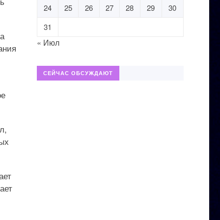
ть
24
25
26
27
28
29
30
31
за
« Июл
ания
СЕЙЧАС ОБСУЖДАЮТ
ое
л,
вых
ает
ает