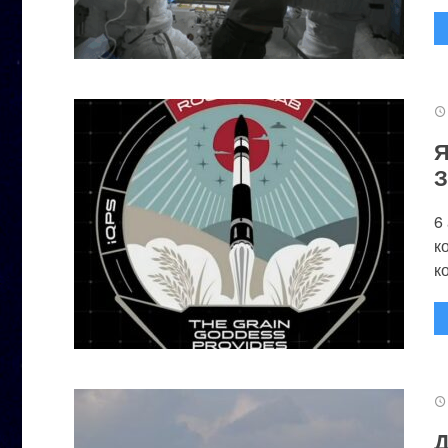
Я
З
6
к
к
Д