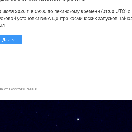
0 июля 2026 г. в 09:00 по пекинскому времени (01:00 UTC) с
усковой установки №9A Центра космических запусков Тайю
л...
Далее
а от GoodwinPress.ru