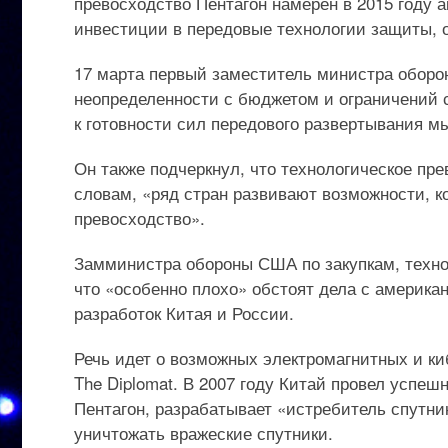
превосходство Пентагон намерен в 2015 году 
инвестиции в передовые технологии защиты, 
17 марта первый заместитель министра оборон
неопределенности с бюджетом и ограничений с
к готовности сил передового развертывания м
Он также подчеркнул, что технологическое пр
словам, «ряд стран развивают возможности, к
превосходство».
Замминистра обороны США по закупкам, технол
что «особенно плохо» обстоят дела с америка
разработок Китая и России.
Речь идет о возможных электромагнитных и киб
The Diplomat. В 2007 году Китай провел успеш
Пентагон, разрабатывает «истребитель спутни
уничтожать вражеские спутники.