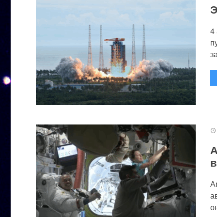
Э
4
п
за
А
в
А
а
он