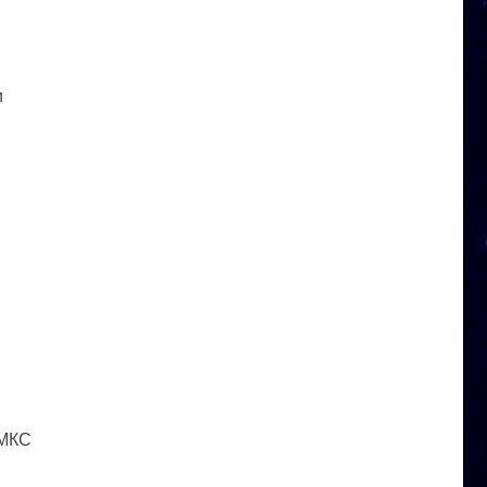
и
 МКС