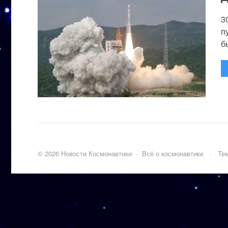
3
п
бы
©
2026
Новости Космонавтики
·
Всё о космонавтике
·
Тем