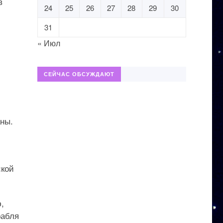
в
24
25
26
27
28
29
30
31
« Июл
СЕЙЧАС ОБСУЖДАЮТ
аны.
ской
,
рабля