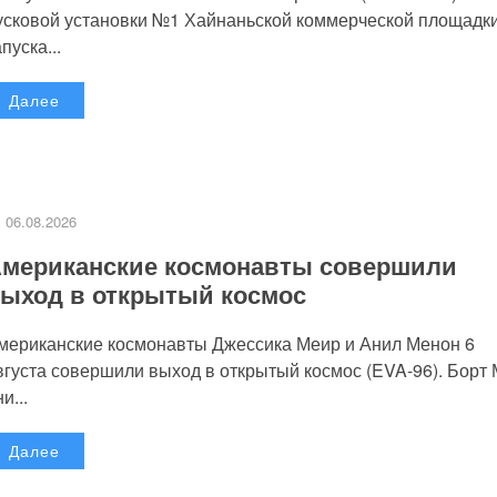
усковой установки №1 Хайнаньской коммерческой площадк
пуска...
Далее
06.08.2026
мериканские космонавты совершили
ыход в открытый космос
мериканские космонавты Джессика Меир и Анил Менон 6
вгуста совершили выход в открытый космос (EVA-96). Борт
и...
Далее