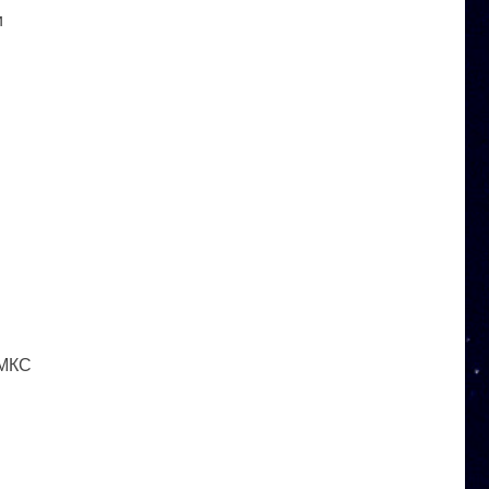
и
 МКС