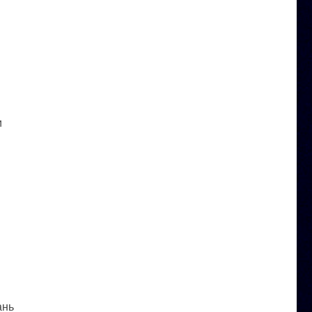
и
ань