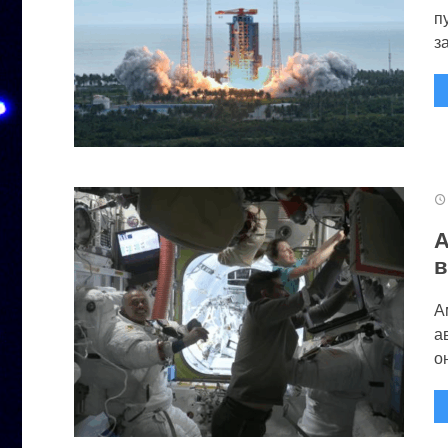
п
за
А
в
А
а
он