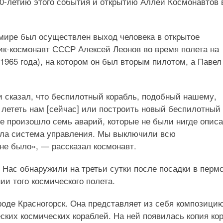
50-летию этого события и открытию Аллеи Космонавтов 
в мире был осуществлен выход человека в открытое
ик-космонавт СССР Алексей Леонов во время полета на
1965 года), на котором он был вторым пилотом, а Павел
и сказал, что беспилотный корабль, подобный нашему,
лететь нам [сейчас] или построить новый беспилотный
те произошло семь аварий, которые не были нигде опис
зала система управления. Мы выключили всю
не было», — рассказал космонавт.
 Нас обнаружили на третьи сутки после посадки в перм
ии того космического полета.
роде Красногорск. Она представляет из себя композицию
еских космических кораблей. На ней появилась копия ко