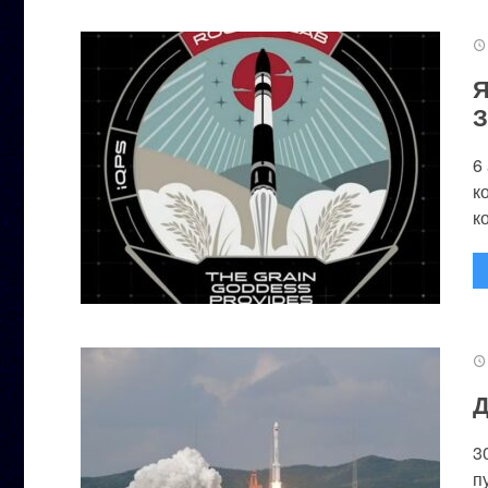
Я
З
6
к
к
Д
3
п