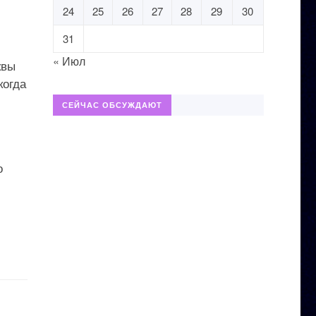
24
25
26
27
28
29
30
31
« Июл
квы
когда
СЕЙЧАС ОБСУЖДАЮТ
о