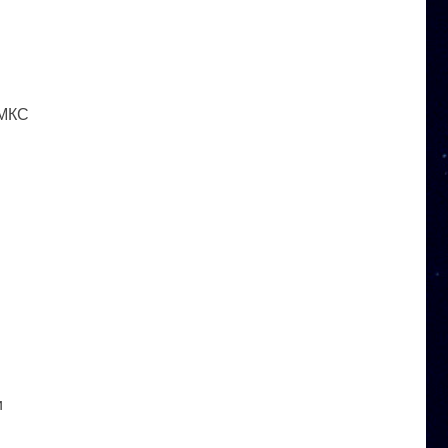
 МКС
и