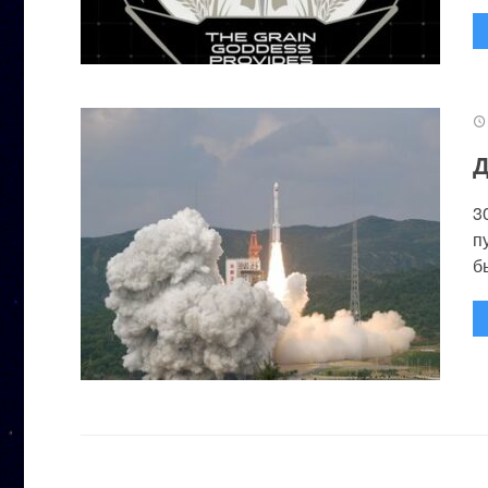
Д
3
п
бы