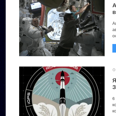
А
в
А
а
он
Я
З
6
к
к