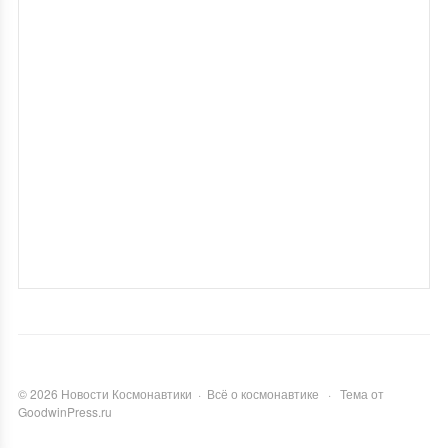
©
2026
Новости Космонавтики
·
Всё о космонавтике
·
Тема от
GoodwinPress.ru