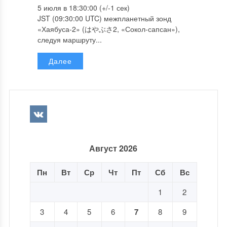
5 июля в 18:30:00 (+/-1 сек)
JST (09:30:00 UTC) межпланетный зонд
«Хаябуса-2» (はやぶさ2, «Сокол-сапсан»),
следуя маршруту...
Далее
Август 2026
Пн
Вт
Ср
Чт
Пт
Сб
Вс
1
2
3
4
5
6
7
8
9