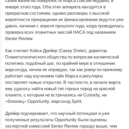
своей жизни на поверхности Марса совсем недавно, в
январе этого года. Оба этих аппарата находятся в
прекрасном состоянии, однако разговоры о высокой
вероятности прекращения их финансирования ведутся уже
давно, начиная с апреля прошлого года, когда проводилась
проверка всех планетных миссий НАСА под названием
Senior Review.
Как считает Кейси Дрейер (Casey Dreier), директор
Планетологического общества по вопросам космической
политики, подобный шаг, по крайней мере в отношении
марсохода, ничем не оправдан, так как ровер по-прежнему
работает над изучением тайн Марса и регулярно
поставляет новые открытия. В частности, в начале марта
ему удалось найти новый тип горных пород на красной
планете, с которым не встречались ни Curiosity, ни
«близнец» Opportunity, марсоход Spirit.
Дрейер подчеркивает, что научный потенциал и уже
полученные результаты Opportunity были оценены
экспертной комиссией Senior Review гораздо выше, чем