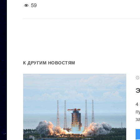
59
К ДРУГИМ НОВОСТЯМ
Э
4
п
за