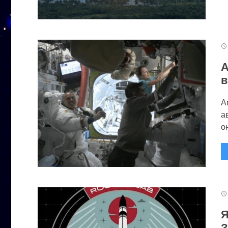
А
в
А
а
он
Я
З