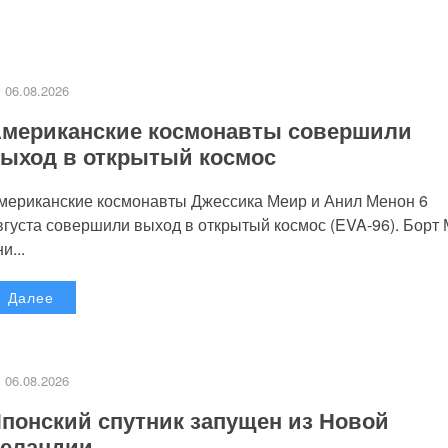
06.08.2026
мериканские космонавты совершили
ыход в открытый космос
мериканские космонавты Джессика Меир и Анил Менон 6
вгуста совершили выход в открытый космос (EVA-96). Борт
и...
Далее
06.08.2026
понский спутник запущен из Новой
еландии