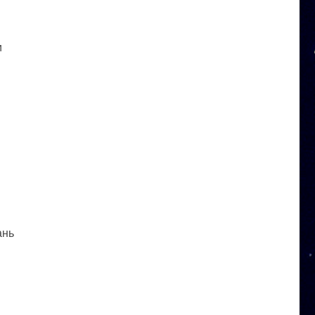
и
ань