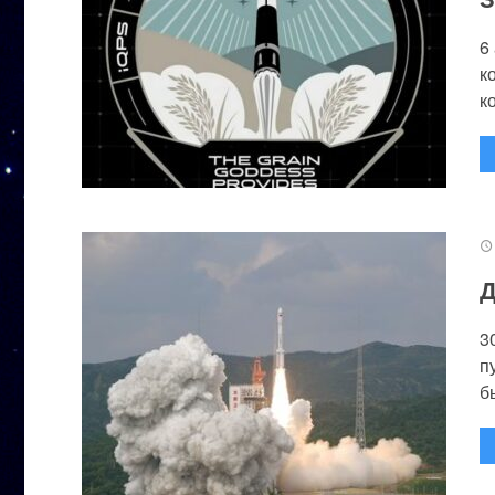
6
к
к
Д
3
п
бы