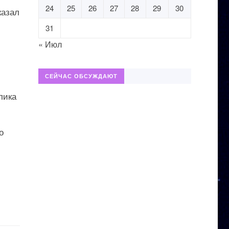
24
25
26
27
28
29
30
казал
31
« Июл
СЕЙЧАС ОБСУЖДАЮТ
лика
о