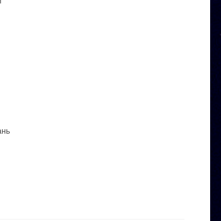
и
ань