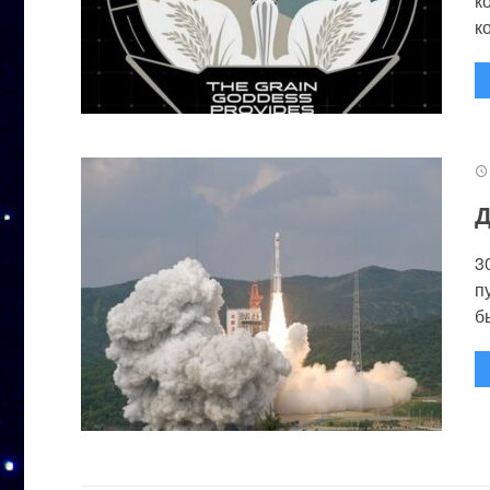
к
к
Д
3
п
бы