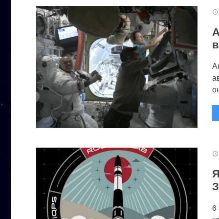
А
в
А
а
он
Я
З
6