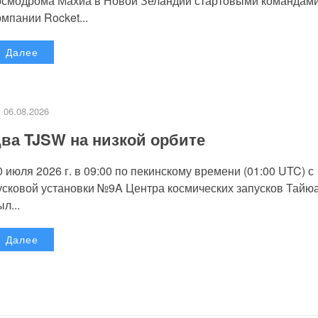
осмодрома Махиа в Новой Зеландии стартовыми командам
омпании Rocket...
Далее
06.08.2026
ва TJSW на низкой орбите
0 июля 2026 г. в 09:00 по пекинскому времени (01:00 UTC) с
усковой установки №9A Центра космических запусков Тайю
л...
Далее