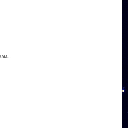
ам...