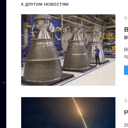
К ДРУГИМ НОВОСТЯМ
B
в
B
п
Р
2