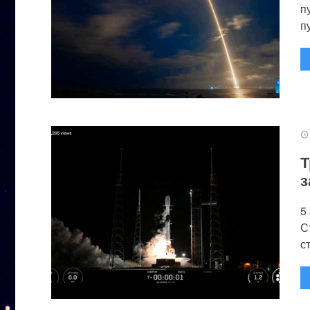
п
п
Т
з
5
С
с