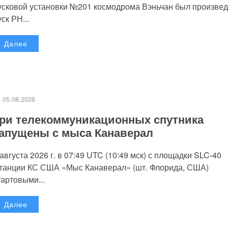
усковой установки №201 космодрома Вэньчан был произве
уск РН...
Далее
05.08.2026
ри телекоммуникационных спутника
апущены с мыса Канаверал
 августа 2026 г. в 07:49 UTC (10:49 мск) с площадки SLC-40
танции КС США «Мыс Канаверал» (шт. Флорида, США)
тартовыми...
Далее