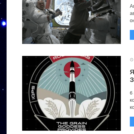
А
а
он
Я
З
6
к
к