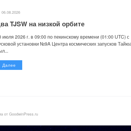
06.08.2026
ва TJSW на низкой орбите
0 июля 2026 г. в 09:00 по пекинскому времени (01:00 UTC) с
усковой установки №9A Центра космических запусков Тайю
л...
Далее
а от GoodwinPress.ru