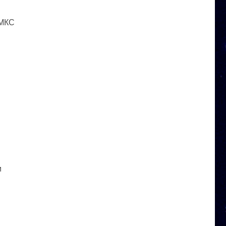
 МКС
и