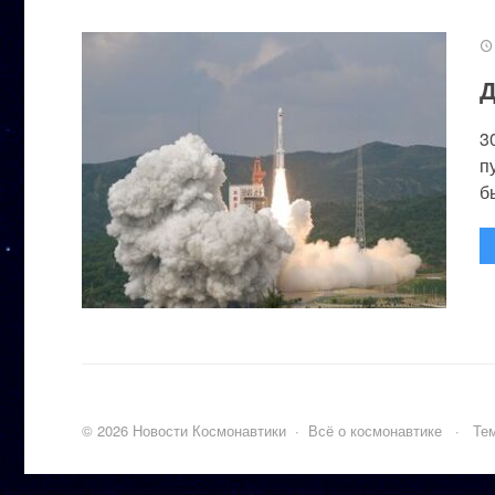
Д
3
п
бы
©
2026
Новости Космонавтики
·
Всё о космонавтике
·
Тем