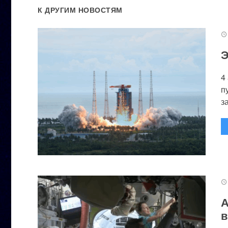
К ДРУГИМ НОВОСТЯМ
Э
4
п
за
А
в