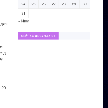
24
25
26
27
28
29
30
31
« Июл
 для
СЕЙЧАС ОБСУЖДАЮТ
ия
ряд
ад
 20