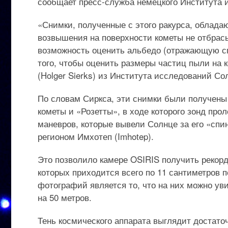
сообщает пресс-служба немецкого Института 
«Снимки, полученные с этого ракурса, обладаю
возвышения на поверхности кометы не отбрасы
возможность оценить альбедо (отражающую с
того, чтобы оценить размеры частиц пыли на к
(Holger Sierks) из Института исследований С
По словам Сиркса, эти снимки были получены
кометы и «Розетты», в ходе которого зонд про
маневров, которые вывели Солнце за его «спин
регионом Имхотеп (Imhotep).
Это позволило камере OSIRIS получить рекорд
которых приходится всего по 11 сантиметров 
фотографий является то, что на них можно у
на 50 метров.
Тень космического аппарата выглядит достато