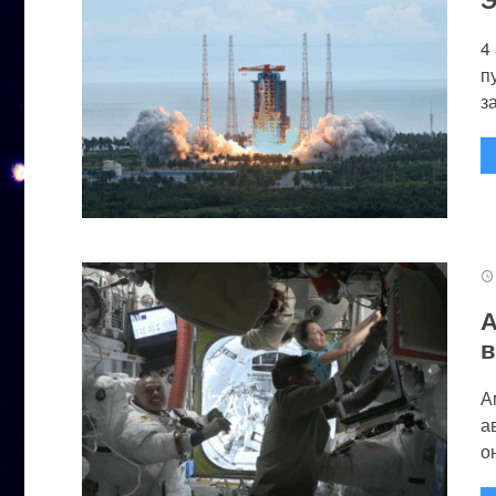
4
п
за
А
в
А
а
он