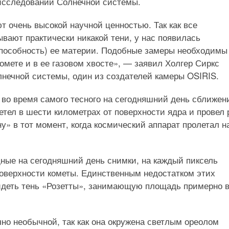
исследований Солнечной системы.
т очень высокой научной ценностью. Так как все
вают практически никакой тени, у нас появилась
пособность) ее материи. Подобные замеры необходимы
омете и в ее газовом хвосте», — заявил Холгер Сиркс
олнечной системы, один из создателей камеры OSIRIS.
 во время самого тесного на сегодняшний день сближен
летел в шести километрах от поверхности ядра и провел 
у» в тот момент, когда космический аппарат пролетал н
ные на сегодняшний день снимки, на каждый пиксель
поверхности кометы. Единственным недостатком этих
видеть тень «Розетты», занимающую площадь примерно в
чно необычной, так как она окружена светлым ореолом