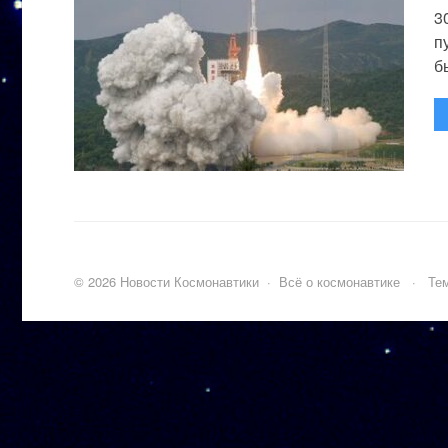
3
п
бы
©
2026
Новости Космонавтики
·
Всё о космонавтике
·
Тем