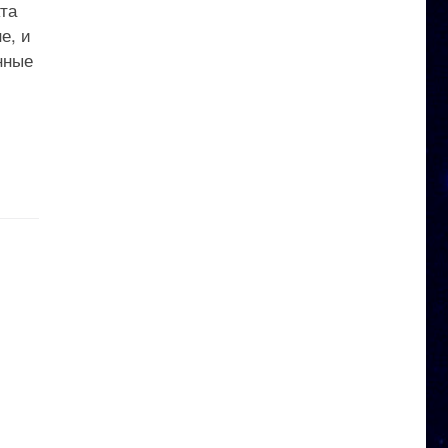
та
е, и
нные