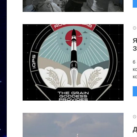
Я
З
6
к
к
Д