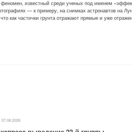
й феномен, известный среди ученых под именем «эффек
отографиях — к примеру, на снимках астронавтов на Лун
 что как частички грунта отражают прямые и уже отраже
07.08.2026
кспресс-выведение 23-й группы