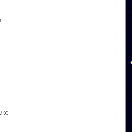
и
 МКС