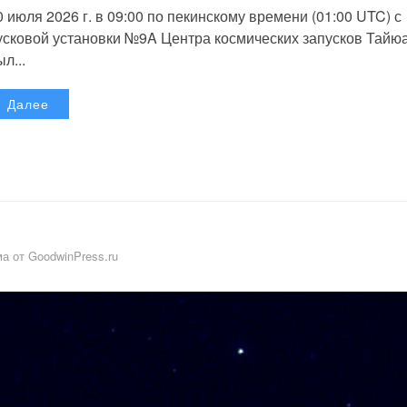
0 июля 2026 г. в 09:00 по пекинскому времени (01:00 UTC) с
усковой установки №9A Центра космических запусков Тайю
л...
Далее
а от GoodwinPress.ru