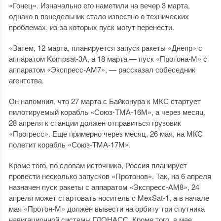
«Гонец». Изначально его наметили на вечер 3 марта,
однако в понедельник стало известно о технических
проблемах, из-за которых пуск могут перенести.
«Затем, 12 марта, планируется запуск ракеты «Днепр» с
аппаратом Kompsat-3A, а 18 марта — пуск «Протона-М» с
аппаратом «Экспресс-АМ7», — рассказал собеседник
агентства.
Он напомнил, что 27 марта с Байконура к МКС стартует
пилотируемый корабль «Союз-ТМА-16М», а через месяц,
28 апреля к станции должен отправиться грузовик
«Прогресс». Еще примерно через месяц, 26 мая, на МКС
полетит корабль «Союз-ТМА-17М».
Кроме того, по словам источника, Россия планирует
провести несколько запусков «Протонов». Так, на 6 апреля
назначен пуск ракеты с аппаратом «Экспресс-АМ8», 24
апреля может стартовать носитель с MexSat-1, а в начале
мая «Протон-М» должен вывести на орбиту три спутника
навигационной системы ГЛОНАСС. Кроме того, в мае