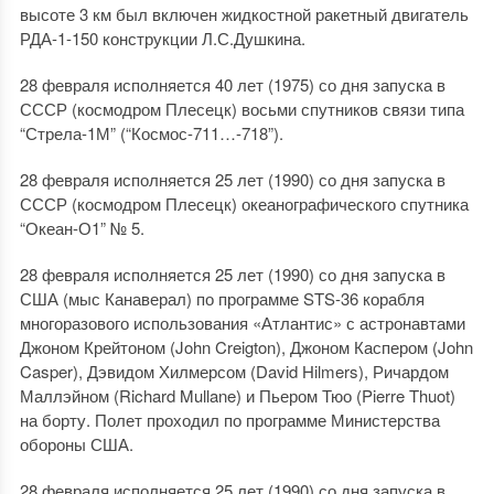
высоте 3 км был включен жидкостной ракетный двигатель
РДА-1-150 конструкции Л.С.Душкина.
28 февраля исполняется 40 лет (1975) со дня запуска в
СССР (космодром Плесецк) восьми спутников связи типа
“Стрела-1М” (“Космос-711…-718”).
28 февраля исполняется 25 лет (1990) со дня запуска в
СССР (космодром Плесецк) океанографического спутника
“Океан-О1” № 5.
28 февраля исполняется 25 лет (1990) со дня запуска в
США (мыс Канаверал) по программе STS-36 корабля
многоразового использования «Атлантис» с астронавтами
Джоном Крейтоном (John Creigton), Джоном Каспером (John
Casper), Дэвидом Хилмерсом (David Hilmers), Ричардом
Маллэйном (Richard Mullane) и Пьером Тюо (Pierre Thuot)
на борту. Полет проходил по программе Министерства
обороны США.
28 февраля исполняется 25 лет (1990) со дня запуска в