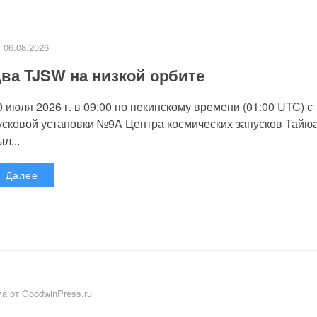
06.08.2026
ва TJSW на низкой орбите
0 июля 2026 г. в 09:00 по пекинскому времени (01:00 UTC) с
усковой установки №9A Центра космических запусков Тайю
л...
Далее
а от GoodwinPress.ru