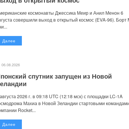
мериканские космонавты Джессика Меир и Анил Менон 6
вгуста совершили выход в открытый космос (EVA-96). Борт
и...
Далее
06.08.2026
понский спутник запущен из Новой
еландии
 августа 2026 г. в 09:18 UTC (12:18 мск) с площадки LC-1A
осмодрома Махиа в Новой Зеландии стартовыми командам
омпании Rocket...
Далее