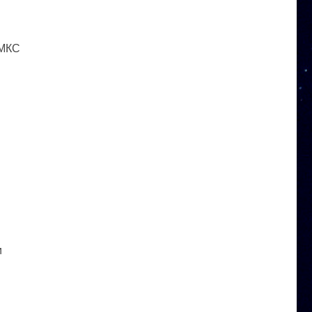
 МКС
и