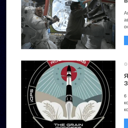
А
а
он
Я
З
6
к
к