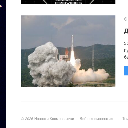
Д
3
п
бы
©
2026
Новости Космонавтики
·
Всё о космонавтике
·
Тем