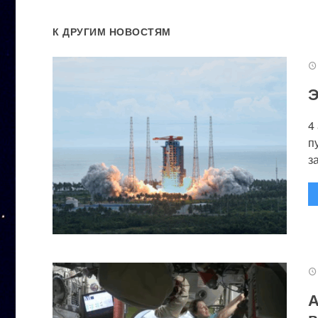
К ДРУГИМ НОВОСТЯМ
Э
4
п
за
А
в