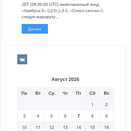
JST (09:30:00 UTC) межпланетный зонд
«Хаябуса-2» (はやぶさ2, «Сокол-сапсан»),
следуя маршруту...
Далее
Август 2026
Пн
Вт
Ср
Чт
Пт
Сб
Вс
1
2
3
4
5
6
7
8
9
10
11
12
13
14
15
16