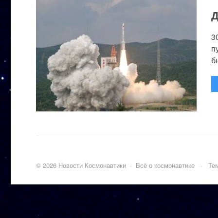
Д
3
п
бы
©
2026
Новости Космонавтики
·
Всё о космонавтике
·
Тем