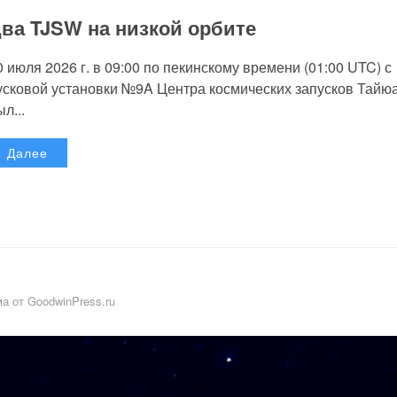
ва TJSW на низкой орбите
0 июля 2026 г. в 09:00 по пекинскому времени (01:00 UTC) с
усковой установки №9A Центра космических запусков Тайю
л...
Далее
а от GoodwinPress.ru