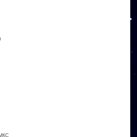
и
 МКС