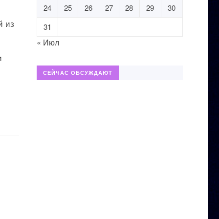
24
25
26
27
28
29
30
й из
31
« Июл
и
СЕЙЧАС ОБСУЖДАЮТ