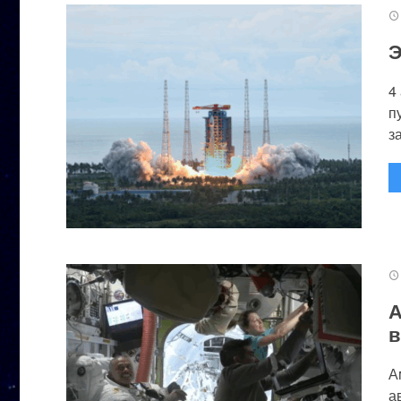
Э
4
п
за
А
в
А
а