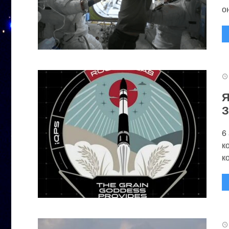
он
Я
З
6
к
к