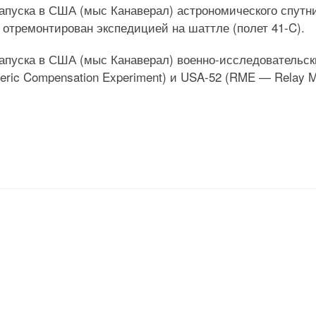
 запуска в США (мыс Канаверал) астрономического спутн
. отремонтирован экспедицией на шаттле (полет 41-C).
 запуска в США (мыс Канаверал) военно-исследовательск
ric Compensation Experiment) и USA-52 (RME — Relay Mi