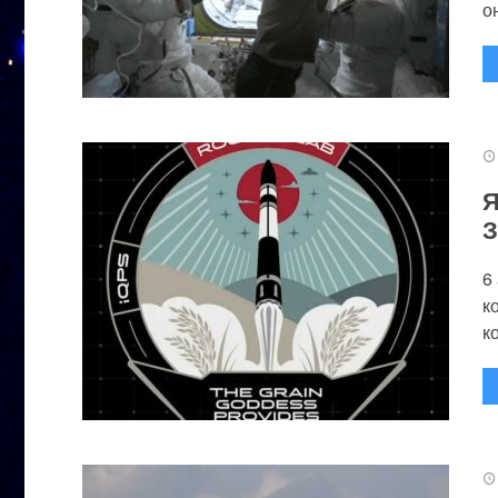
он
Я
З
6
к
к