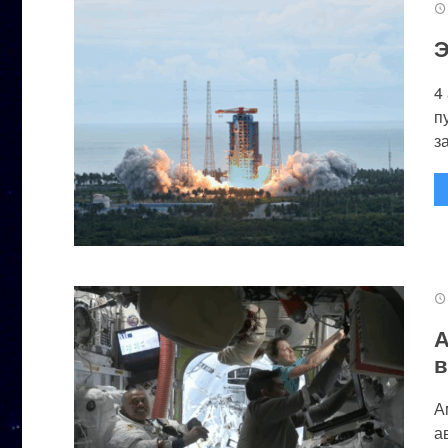
Э
4
п
за
А
в
А
а