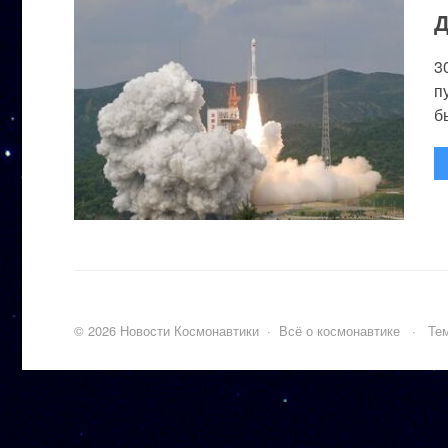
Д
3
п
бы
©
2026
Новости Космонавтики
·
Всё о космонавтике
·
Тем