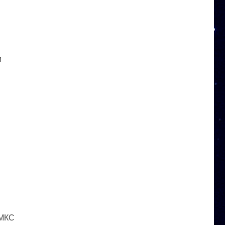
и
 МКС