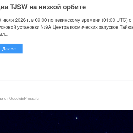
ва TJSW на низкой орбите
0 июля 2026 г. в 09:00 по пекинскому времени (01:00 UTC) с
усковой установки №9A Центра космических запусков Тайю
л...
Далее
а от GoodwinPress.ru