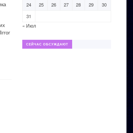
ика
24
25
26
27
28
29
30
31
их
« Июл
rror
СЕЙЧАС ОБСУЖДАЮТ