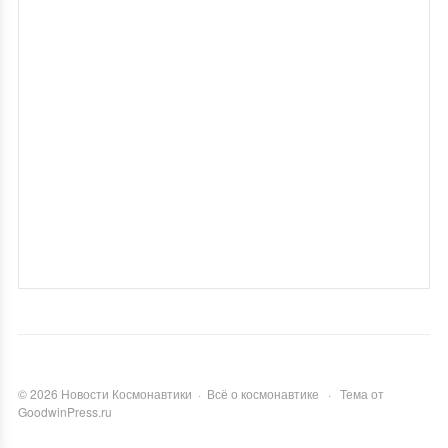
©
2026
Новости Космонавтики
·
Всё о космонавтике
·
Тема от
GoodwinPress.ru