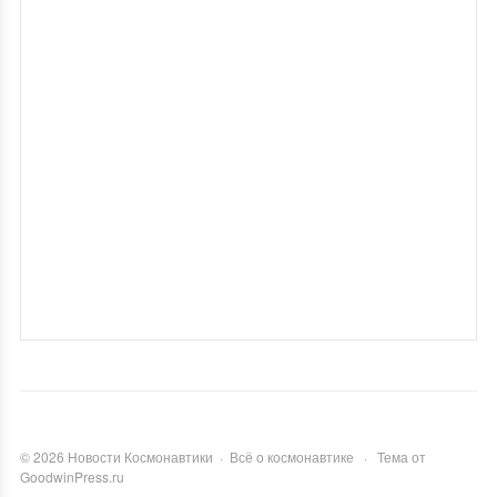
©
2026
Новости Космонавтики
·
Всё о космонавтике
·
Тема от
GoodwinPress.ru