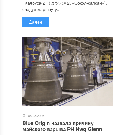
«Хаябуса-2» (はやぶさ2, «Сокол-сапсан»),
следуя маршруту...
Далее
06.08.2026
Blue Origin назвала причину
майского взрыва РН Nwq Glenn