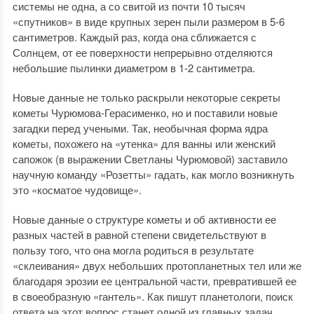
системы не одна, а со свитой из почти 10 тысяч
«спутников» в виде крупных зерен пыли размером в 5-6
сантиметров. Каждый раз, когда она сближается с
Солнцем, от ее поверхности непрерывно отделяются
небольшие пылинки диаметром в 1-2 сантиметра.
Новые данные не только раскрыли некоторые секреты
кометы Чурюмова-Герасименко, но и поставили новые
загадки перед учеными. Так, необычная форма ядра
кометы, похожего на «утенка» для ванны или женский
сапожок (в выражении Светланы Чурюмовой) заставило
научную команду «Розетты» гадать, как могло возникнуть
это «косматое чудовище».
Новые данные о структуре кометы и об активности ее
разных частей в равной степени свидетельствуют в
пользу того, что она могла родиться в результате
«склеивания» двух небольших протопланетных тел или же
благодаря эрозии ее центральной части, превратившей ее
в своеобразную «гантель». Как пишут планетологи, поиск
ответа на этот вопрос станет одной из главных задач