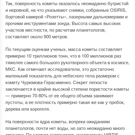
Так, поверхность кометы оказалось неожиданно бугристой
и неровной, на что указывают снимки, собранные OSIRIS,
бортовой камерой «Розетты», лазерными дальномерами и
прочими инструментами зонда. Высота самых высоких
участков местности, по расчетам планетологов,
составляет около 900 метров.
По текущим оценкам ученых, масса кометы составляет
примерно 10 триллионов тонн, что в 100 миллионов раз
тяжелее самого большого рукотворного объекта в космосе,
МКС. Как отмечают исследователи, это достаточно
маленький показатель для небесного тела размером с
комету Чурюмова-Герасименко. Секрет легкости
заключается в крайне высокой степени пористости кометы
— примерно 70-80% от ее общего объема занимают
пустоты, а ее плотность примерно такая же как у пробок,
дерева или аэрогеля.
На поверхности ядра кометы, вопреки ожиданиям
планетологов, почти нет воды, но зато неожиданно много
органики. По словам астрономов, инструменту VIRTIS