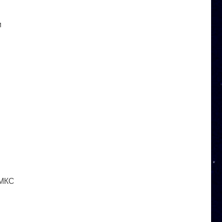
и
 МКС