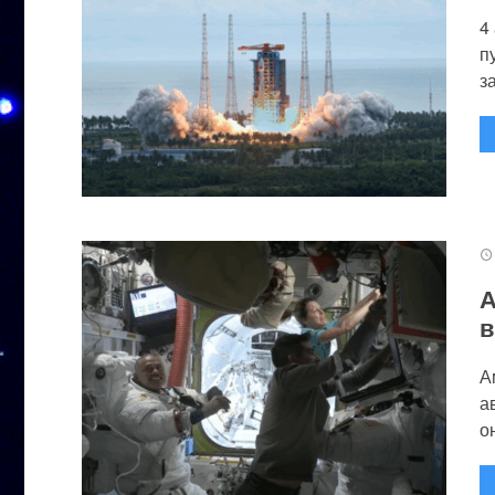
4
п
за
А
в
А
а
он