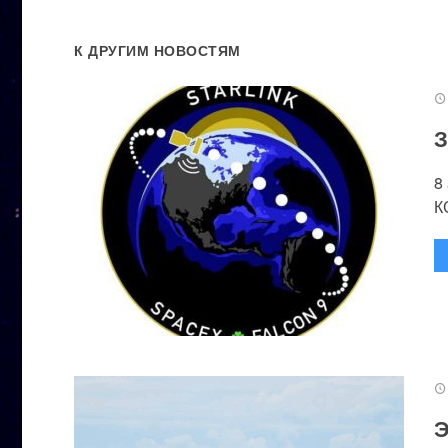
К ДРУГИМ НОВОСТЯМ
З
8
К
Э