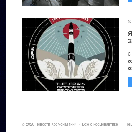
Я
З
6
к
к
©
2026
Новости Космонавтики
·
Всё о космонавтике
·
Тем