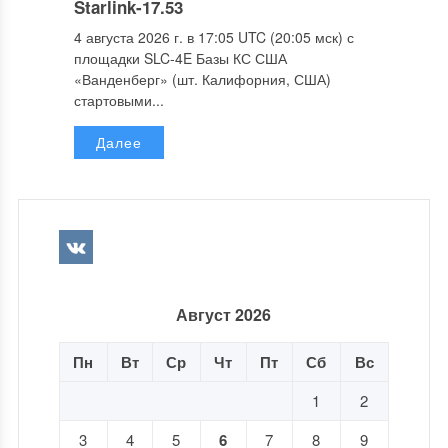
Starlink-17.53
4 августа 2026 г. в 17:05 UTC (20:05 мск) с
площадки SLC-4E Базы КС США
«Ванденберг» (шт. Калифорния, США)
стартовыми...
Далее
Август 2026
Пн
Вт
Ср
Чт
Пт
Сб
Вс
1
2
3
4
5
6
7
8
9