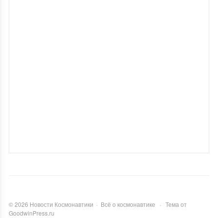
©
2026
Новости Космонавтики
·
Всё о космонавтике
·
Тема от
GoodwinPress.ru