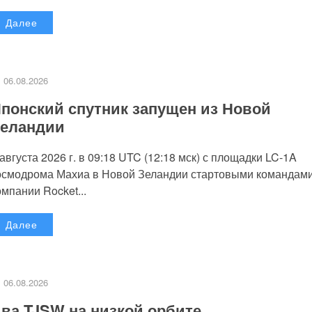
Далее
06.08.2026
понский спутник запущен из Новой
еландии
 августа 2026 г. в 09:18 UTC (12:18 мск) с площадки LC-1A
осмодрома Махиа в Новой Зеландии стартовыми командам
омпании Rocket...
Далее
06.08.2026
ва TJSW на низкой орбите