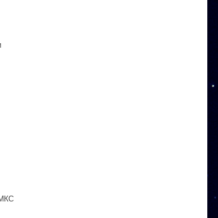
и
 МКС