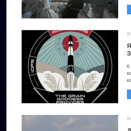
Я
З
6
к
к
Д