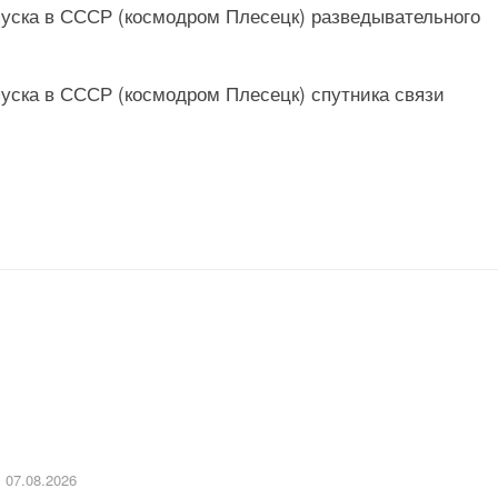
апуска в СССР (космодром Плесецк) разведывательного
апуска в СССР (космодром Плесецк) спутника связи
07.08.2026