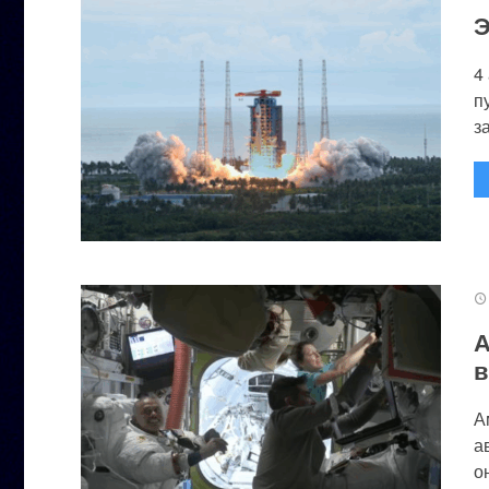
Э
4
п
за
А
в
А
а
он