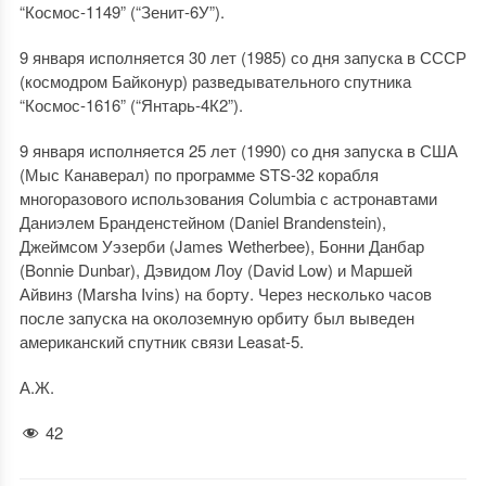
“Космос-1149” (“Зенит-6У”).
9 января исполняется 30 лет (1985) со дня запуска в СССР
(космодром Байконур) разведывательного спутника
“Космос-1616” (“Янтарь-4К2”).
9 января исполняется 25 лет (1990) со дня запуска в США
(Мыс Канаверал) по программе STS-32 корабля
многоразового использования Columbia с астронавтами
Даниэлем Бранденстейном (Daniel Brandenstein),
Джеймсом Уэзерби (James Wetherbee), Бонни Данбар
(Bonnie Dunbar), Дэвидом Лоу (David Low) и Маршей
Айвинз (Marsha Ivins) на борту. Через несколько часов
после запуска на околоземную орбиту был выведен
американский спутник связи Leasat-5.
А.Ж.
42