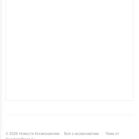
©
2026
Новости Космонавтики
·
Всё о космонавтике
·
Тема от
GoodwinPress.ru