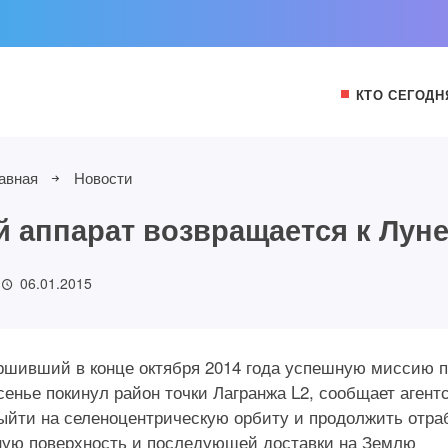
КТО СЕГОДН
авная
Новости
й аппарат возвращается к Лун
06.01.2015
ершивший в конце октября 2014 года успешную миссию 
енье покинул район точки Лагранжа L2, сообщает агент
ыйти на селеноцентрическую орбиту и продолжить отра
ную поверхность и последующей доставки на Землю