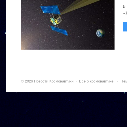
5
«
©
2026
Новости Космонавтики
·
Всё о космонавтике
·
Тем