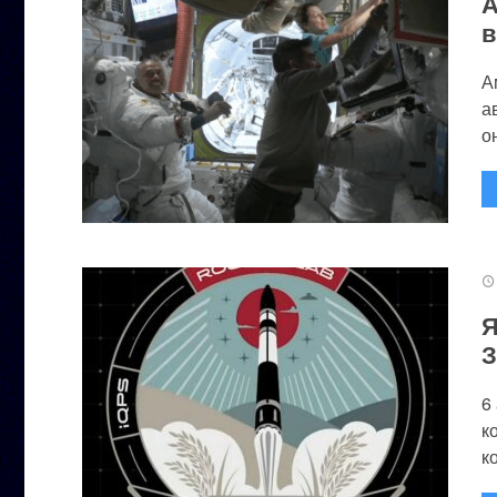
А
в
А
а
он
Я
З
6
к
к