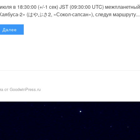
 июля в 18:30:00 (+/-1 сек) JST (09:30:00 UTC) межпланетный
Хаябуса-2» (はやぶさ2, «Сокол-сапсан»), следуя маршруту...
Далее
а от GoodwinPress.ru