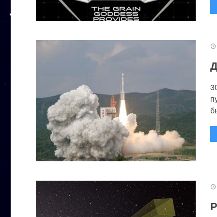
Д
3
п
бы
Р