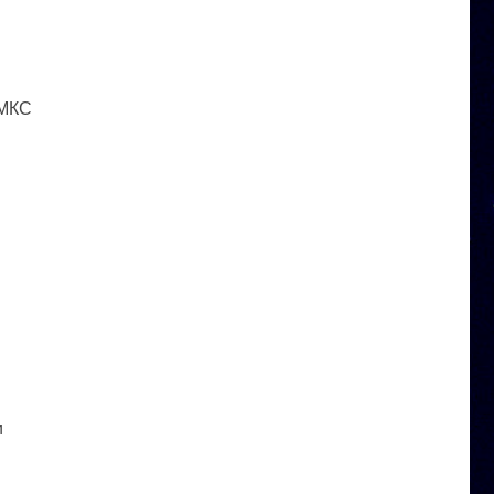
 МКС
и