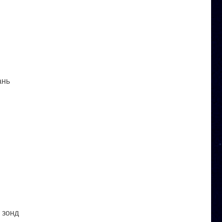
ань
 зонд