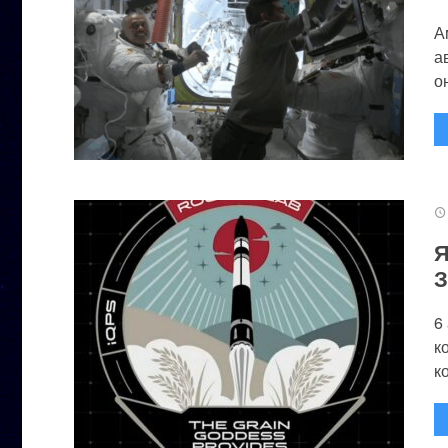
А
а
он
Я
З
6
к
к