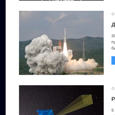
Д
3
п
бы
Р
5