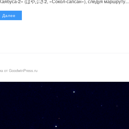
Хаябуса-2» (はやぶさ2, «Сокол-сапсан»), следуя маршруту...
Далее
а от GoodwinPress.ru