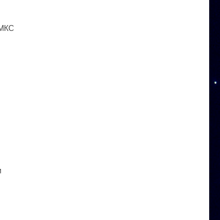
 МКС
и