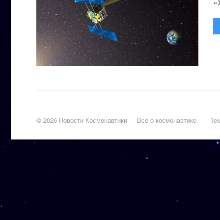
«
©
2026
Новости Космонавтики
·
Всё о космонавтике
·
Тем