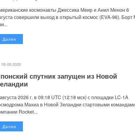
мериканские космонавты Джессика Меир и Анил Менон 6
вгуста совершили выход в открытый космос (EVA-96). Борт
и...
Далее
06.08.2026
понский спутник запущен из Новой
еландии
 августа 2026 г. в 09:18 UTC (12:18 мск) с площадки LC-1A
осмодрома Махиа в Новой Зеландии стартовыми командам
омпании Rocket...
Далее