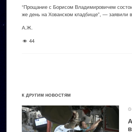
“Прощание с Борисом Владимировичем состоитс
же день на Хованском кладбище”, — заявили в
А.Ж.
44
К ДРУГИМ НОВОСТЯМ
А
в