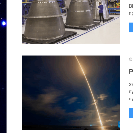
B
п
Р
2
п
п