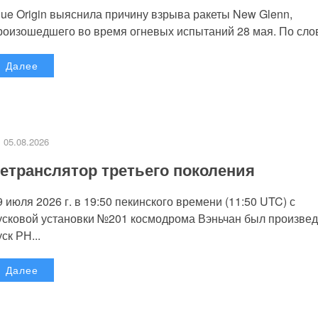
lue Origin выяснила причину взрыва ракеты New Glenn,
роизошедшего во время огневых испытаний 28 мая. По слов
Далее
05.08.2026
етранслятор третьего поколения
9 июля 2026 г. в 19:50 пекинского времени (11:50 UTC) с
усковой установки №201 космодрома Вэньчан был произве
уск РН...
Далее