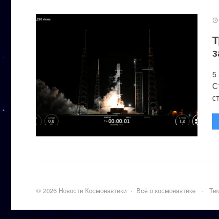
Т
з
5
С
с
©
2026
Новости Космонавтики
·
Всё о космонавтике
·
Тем