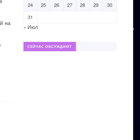
е
24
25
26
27
28
29
30
31
й на
« Июл
е
СЕЙЧАС ОБСУЖДАЮТ