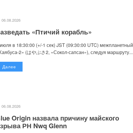
06.08.2026
азведать «Птичий корабль»
 июля в 18:30:00 (+/-1 сек) JST (09:30:00 UTC) межпланетный
Хаябуса-2» (はやぶさ2, «Сокол-сапсан»), следуя маршруту...
Далее
06.08.2026
lue Origin назвала причину майского
зрыва РН Nwq Glenn