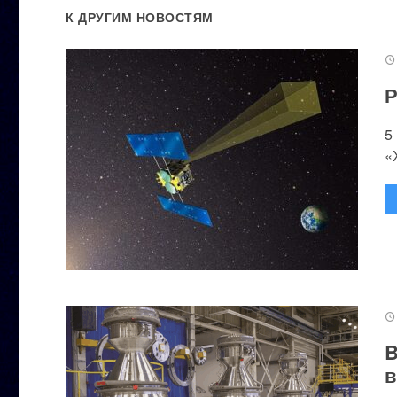
К ДРУГИМ НОВОСТЯМ
Р
5
«
B
в