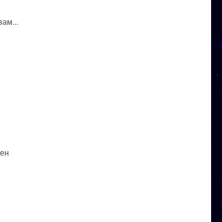
ам...
ден