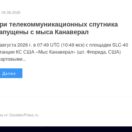
05.08.2026
ри телекоммуникационных спутника
апущены с мыса Канаверал
 августа 2026 г. в 07:49 UTC (10:49 мск) с площадки SLC-40
танции КС США «Мыс Канаверал» (шт. Флорида, США)
тартовыми...
Далее
а от GoodwinPress.ru