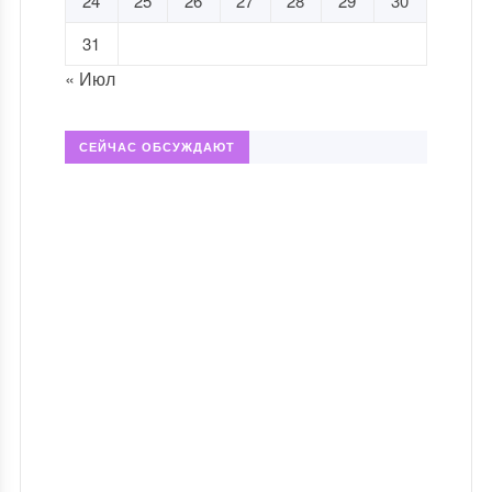
24
25
26
27
28
29
30
31
« Июл
СЕЙЧАС ОБСУЖДАЮТ