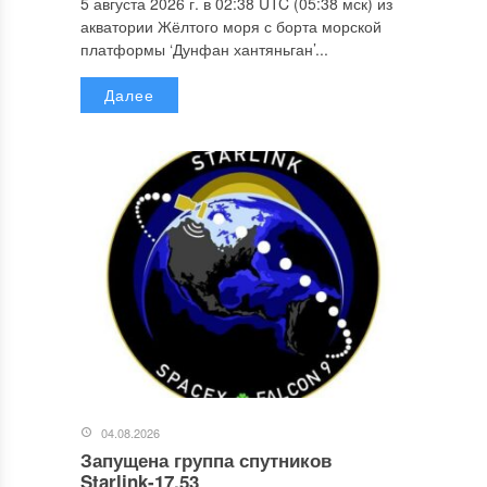
5 августа 2026 г. в 02:38 UTC (05:38 мск) из
акватории Жёлтого моря с борта морской
платформы ‘Дунфан хантяньган’...
Далее
04.08.2026
Запущена группа спутников
Starlink-17.53