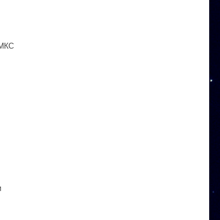
 МКС
и