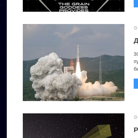
Д
3
п
бы
Р