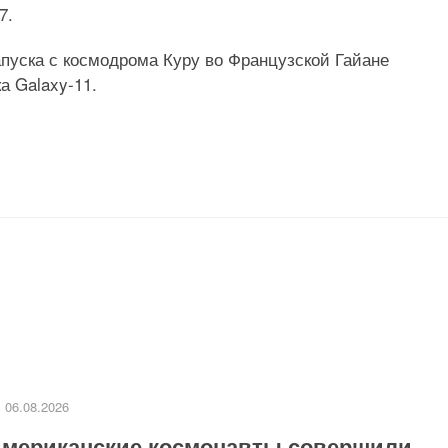
7.
запуска с космодрома Куру во Французской Гайане
а Galaxy-11.
06.08.2026
мериканские космонавты совершили