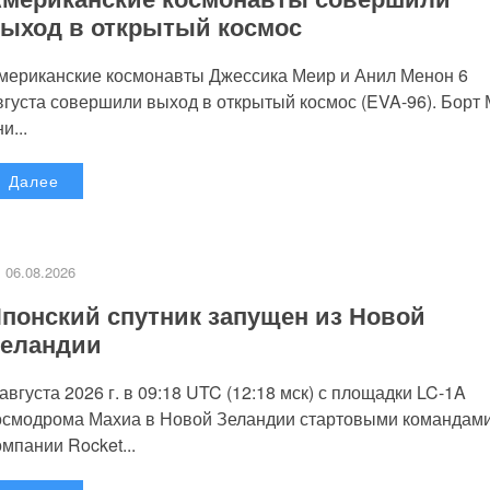
ыход в открытый космос
мериканские космонавты Джессика Меир и Анил Менон 6
вгуста совершили выход в открытый космос (EVA-96). Борт
и...
Далее
06.08.2026
понский спутник запущен из Новой
еландии
 августа 2026 г. в 09:18 UTC (12:18 мск) с площадки LC-1A
осмодрома Махиа в Новой Зеландии стартовыми командам
омпании Rocket...