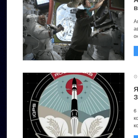
в
А
а
он
Я
З
6
к
к