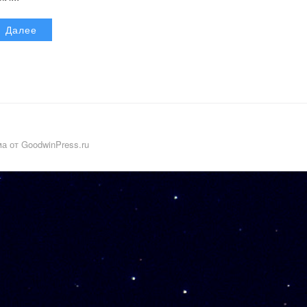
Далее
а от GoodwinPress.ru