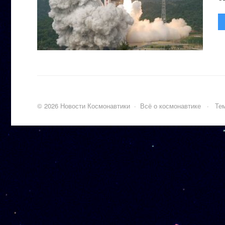
©
2026
Новости Космонавтики
·
Всё о космонавтике
·
Тем