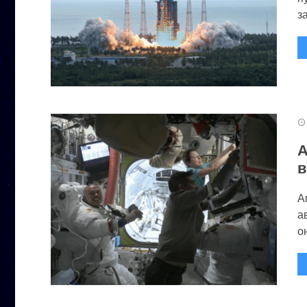
за
А
в
А
а
он