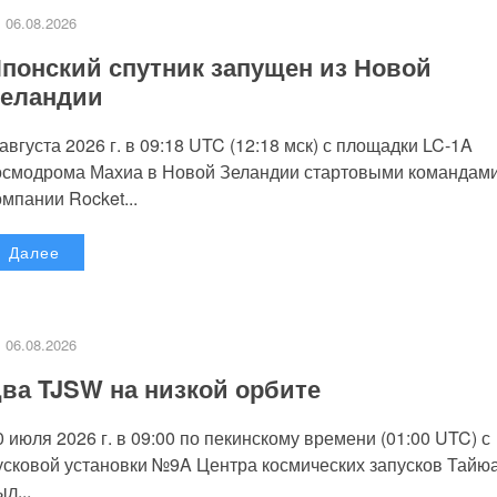
06.08.2026
понский спутник запущен из Новой
еландии
 августа 2026 г. в 09:18 UTC (12:18 мск) с площадки LC-1A
осмодрома Махиа в Новой Зеландии стартовыми командам
омпании Rocket...
Далее
06.08.2026
ва TJSW на низкой орбите
0 июля 2026 г. в 09:00 по пекинскому времени (01:00 UTC) с
усковой установки №9A Центра космических запусков Тайю
л...