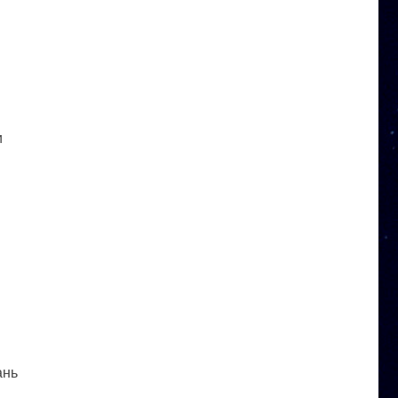
и
ань