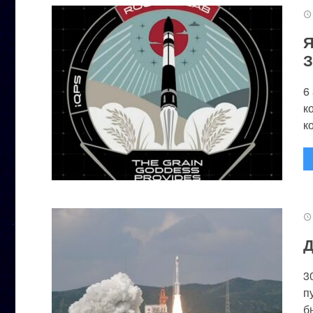
Я
З
6
к
к
Д
3
п
бы