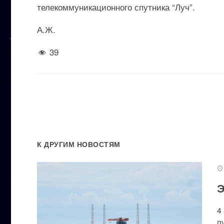
телекоммуникационного спутника “Луч”.
А.Ж.
39
К ДРУГИМ НОВОСТЯМ
Э
4
п