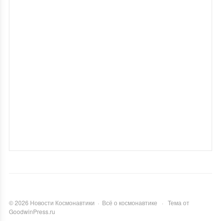
©
2026
Новости Космонавтики
·
Всё о космонавтике
·
Тема от
GoodwinPress.ru