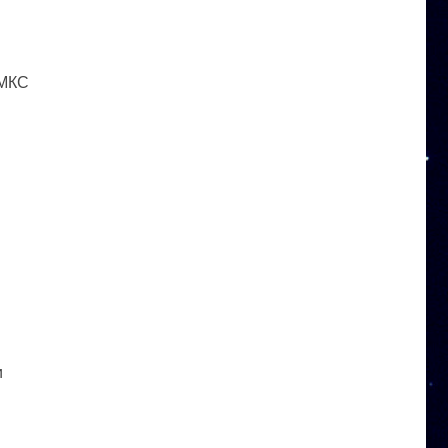
 МКС
и