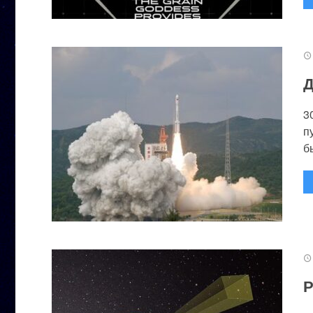
Д
3
п
бы
Р