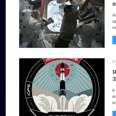
в
А
а
он
Я
З
6
к
к